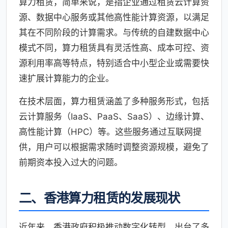
算力租赁，简单来说，是指企业通过租赁云计算资
源、数据中心服务或其他高性能计算资源，以满足
其在不同阶段的计算需求。与传统的自建数据中心
模式不同，算力租赁具有灵活性高、成本可控、资
源利用率高等特点，特别适合中小型企业或需要快
速扩展计算能力的企业。
在技术层面，算力租赁涵盖了多种服务形式，包括
云计算服务（IaaS、PaaS、SaaS）、边缘计算、
高性能计算（HPC）等。这些服务通过互联网提
供，用户可以根据需求随时调整资源规模，避免了
前期资本投入过大的问题。
二、香港算力租赁的发展现状
近年来，香港政府积极推动数字化转型，出台了多