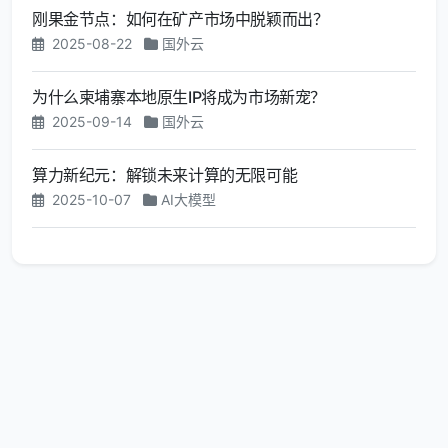
刚果金节点：如何在矿产市场中脱颖而出？
2025-08-22
国外云
为什么柬埔寨本地原生IP将成为市场新宠？
2025-09-14
国外云
算力新纪元：解锁未来计算的无限可能
2025-10-07
AI大模型