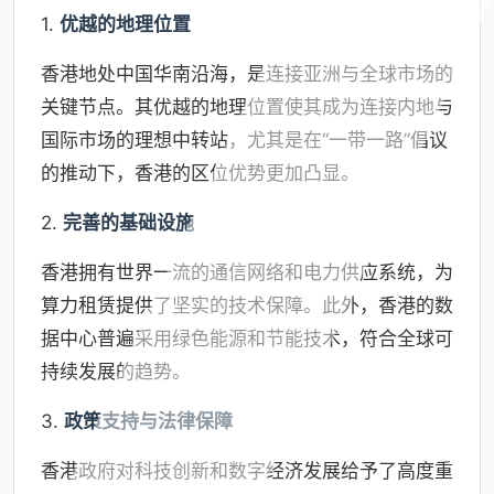
1.
优越的地理位置
香港地处中国华南沿海，是连接亚洲与全球市场的
关键节点。其优越的地理位置使其成为连接内地与
国际市场的理想中转站，尤其是在“一带一路”倡议
的推动下，香港的区位优势更加凸显。
2.
完善的基础设施
香港拥有世界一流的通信网络和电力供应系统，为
算力租赁提供了坚实的技术保障。此外，香港的数
据中心普遍采用绿色能源和节能技术，符合全球可
持续发展的趋势。
3.
政策支持与法律保障
香港政府对科技创新和数字经济发展给予了高度重