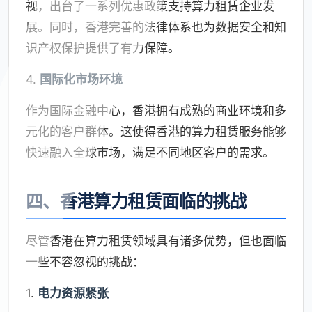
视，出台了一系列优惠政策支持算力租赁企业发
展。同时，香港完善的法律体系也为数据安全和知
识产权保护提供了有力保障。
4.
国际化市场环境
作为国际金融中心，香港拥有成熟的商业环境和多
元化的客户群体。这使得香港的算力租赁服务能够
快速融入全球市场，满足不同地区客户的需求。
四、香港算力租赁面临的挑战
尽管香港在算力租赁领域具有诸多优势，但也面临
一些不容忽视的挑战：
1.
电力资源紧张