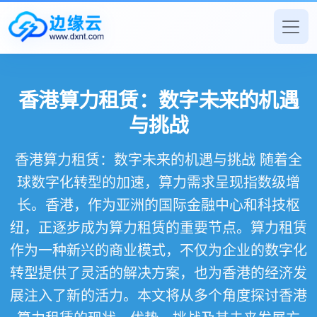
香港算力租赁：数字未来的机遇
与挑战
香港算力租赁：数字未来的机遇与挑战 随着全
球数字化转型的加速，算力需求呈现指数级增
长。香港，作为亚洲的国际金融中心和科技枢
纽，正逐步成为算力租赁的重要节点。算力租赁
作为一种新兴的商业模式，不仅为企业的数字化
转型提供了灵活的解决方案，也为香港的经济发
展注入了新的活力。本文将从多个角度探讨香港