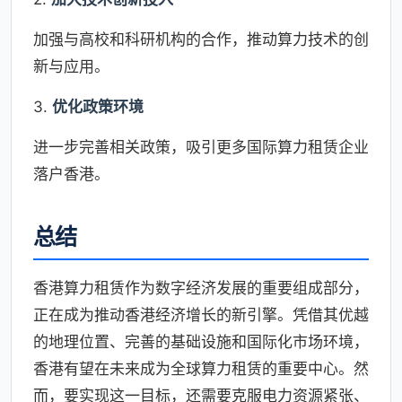
加强与高校和科研机构的合作，推动算力技术的创
新与应用。
3.
优化政策环境
进一步完善相关政策，吸引更多国际算力租赁企业
落户香港。
总结
香港算力租赁作为数字经济发展的重要组成部分，
正在成为推动香港经济增长的新引擎。凭借其优越
的地理位置、完善的基础设施和国际化市场环境，
香港有望在未来成为全球算力租赁的重要中心。然
而，要实现这一目标，还需要克服电力资源紧张、