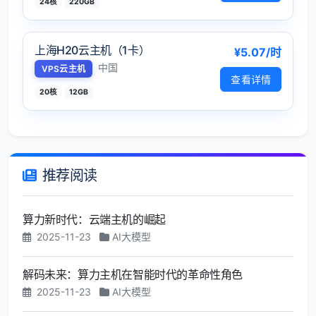
24核
220GB
上海H20云主机（1卡）
¥5.07/时
中国
VPS云主机
查看详情
20核
12GB
推荐阅读
算力新时代：云端主机的崛起
2025-11-23
AI大模型
解码未来：算力主机在智能时代的革命性角色
2025-11-23
AI大模型