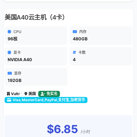
美国A40云主机（4卡）
CPU
内存
96核
480GB
显卡
卡数
NVIDIA A40
4
显存
192GB
Vultr
美国
免实名
Visa,MasterCard,PayPal,支付宝,加密货币
$6.85
/小时