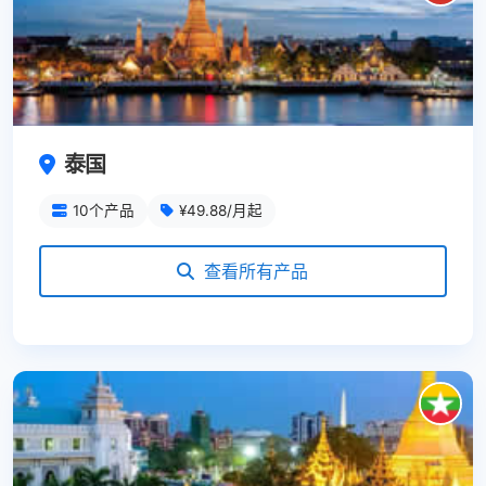
泰国
10个产品
¥49.88/月起
查看所有产品