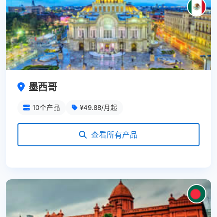
墨西哥
10个产品
¥49.88/月起
查看所有产品