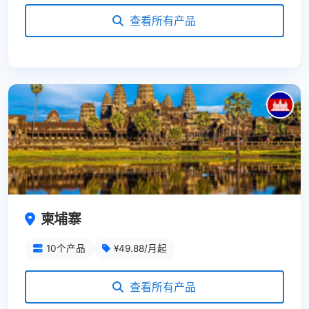
查看所有产品
柬埔寨
10个产品
¥49.88/月起
查看所有产品