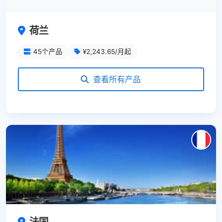
荷兰
45个产品
¥2,243.65/月起
查看所有产品