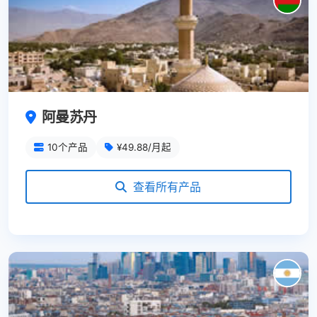
阿曼苏丹
10个产品
¥49.88/月起
查看所有产品