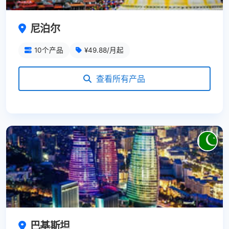
尼泊尔
10个产品
¥49.88/月起
查看所有产品
巴基斯坦