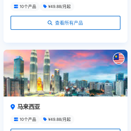
10个产品
¥49.88/月起
查看所有产品
马来西亚
10个产品
¥49.88/月起