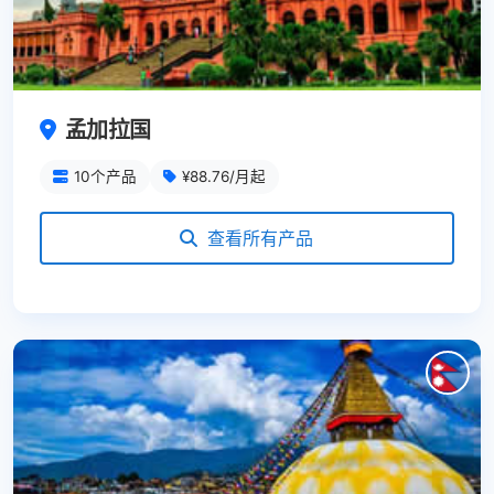
孟加拉国
10个产品
¥88.76/月起
查看所有产品