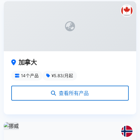
加拿大
14个产品
¥5.83/月起
查看所有产品