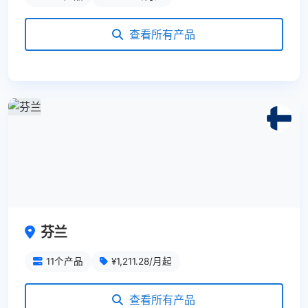
查看所有产品
芬兰
11个产品
¥1,211.28/月起
查看所有产品