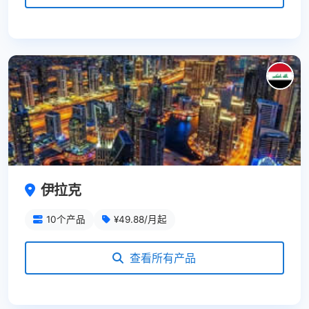
伊拉克
10个产品
¥49.88/月起
查看所有产品