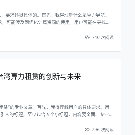
章，要求还挺具体的。首先，我得理解什么是算力导航。
术，可能涉及到优化计算资源的使用。用户可能在寻找一
 用户的要求有几个关键点：文章长度在1500到2000
全面专业，结尾要有总结或号召，用Markdown格式，
746 次阅读
台湾算力租赁的创新与未来
租赁”的专业文章。首先，我得理解用户的具体要求。用
有吸引人的标题，至少包含五个小标题，内容要全面、专业且
wn格式输出。 首先，标题需要创意且吸引人，同时包含关
关的词汇，比如“云计算”、“创新”等，同时避免将关键词
796 次阅读