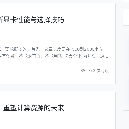
析显卡性能与选择技巧
，要求挺多的。首先，文章长度要在1500到2000字左
有创意，不能太直白，不能用“显卡大全”作为开头，这
如“显卡选购指南”或者类似的。 接下来，文章需要至少5
得想想这些小标题应该涵盖哪些内容。通常显卡文章会介绍显
752 次阅读
：重塑计算资源的未来