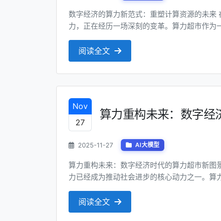
数字经济的算力新范式：重塑计算资源的未来 在数字化转型的浪潮中，算力作为数字经济的核心生产
力，正在经历一场深刻的变革。算力超市作为
分配与使用方式。本文将深入探讨算力超市的
超市的概念与核心价值 算力超市是一种集约化、
阅读全文
Nov
算力重构未来：数字经
27
2025-11-27
AI大模型
算力重构未来：数字经济时代的算力超市新图景 1. 什么是算力超市？ 在数字化浪潮席卷全球的今天
力已经成为推动社会进步的核心动力之一。算
新定义我们对算力的认知与使用方式。所谓“算
将分散的算力资源进行整合、优化和分配，为用
阅读全文