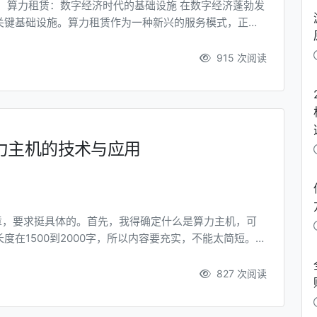
关键基础设施。算力租赁作为一种新兴的服务模式，正在
径。所谓算力租赁，是指通过云计算平台，按需租用计算
满足业务发展的动态需求。 在全球范...
915 次阅读
力主机的技术与应用
章，要求挺具体的。首先，我得确定什么是算力主机，可
在1500到2000字，所以内容要充实，不能太简短。
”不一定出现在标题中，也不一定在最前面。这可能有点
算”、“算力革命”之类的。 接下来，文章要包含至少5个
827 次阅读