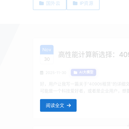
国外云
IP资源
Nov
高性能计算新选择：409
30
2025-11-30
AI大模型
好，用户让我写一篇关于“4090ti租赁”的
可能是一个科技爱好者，或者是企业用户，想
面，所以我要涵盖技术细节、市场分析、租赁
“4090ti租赁”不必出现在标题中，但标题
阅读全文
题，比如“高性能计算新选...