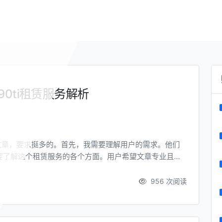
0ti租赁服务解析
详细文章，要求挺多的。首先，我需要理解用户的需求。他们
要了解这个租赁服务的各个方面。用户希望文章专业且全
优势等等。 用户特别要求生成吸引人的标题，虽然关键词
要有创意。我得想一个既能吸引眼球又能体现文章内容的标
956 次阅读