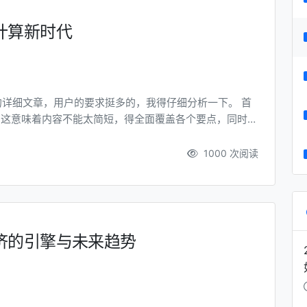
计算新时代
的详细文章，用户的要求挺多的，我得仔细分析一下。 首
右，这意味着内容不能太简短，得全面覆盖各个要点，同时保
包含“算力云主机”这个词，这点需要注意，可能需要一
题，并且按照这些小标题组织内容。这可能需要我先规划
1000 次阅读
济的引擎与未来趋势