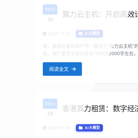
Nov
算力云主机：开启高效
30
2025-11-30
AI大模型
嗯，我现在要帮用户写一篇关于“算力云主机”
先，用户要求文章长度在1500到2000字左
持专业性。标题要吸引人，有创意，但不一定要
些创意。 接下来，内容需要包含至少5个小标
阅读全文
一下文章的结构。通常，专...
Nov
香港算力租赁：数字经
29
2025-11-29
AI大模型