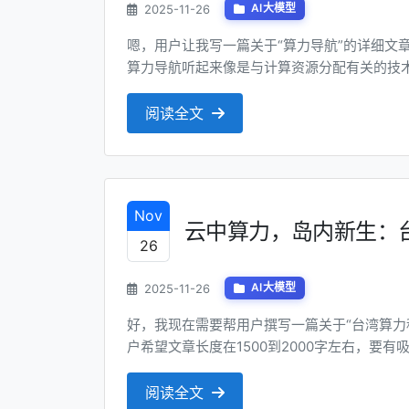
2025-11-26
AI大模型
嗯，用户让我写一篇关于“算力导航”的详细文
算力导航听起来像是与计算资源分配有关的技
个专业的文章，用来教育读者或者用于商业宣传。
字，要有吸引人的标题，至少5个小标题，内容要
阅读全文
标题和小标题用#和##...
Nov
云中算力，岛内新生：
26
2025-11-26
AI大模型
好，我现在需要帮用户撰写一篇关于“台湾算力
户希望文章长度在1500到2000字左右，要
易懂，结尾要有总结或号召，最后用Markdo
键词“台湾算力租赁”。我可以考虑用一些科技相
阅读全文