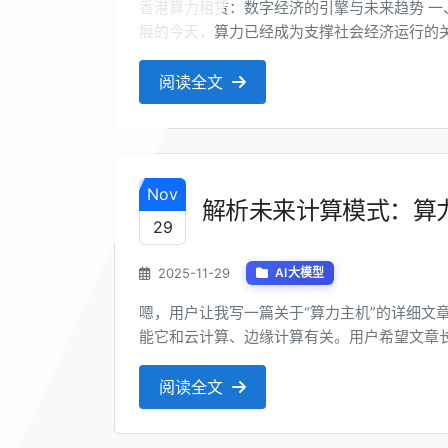
香港算力租赁：数字经济的引擎与未来趋势 一、算力租赁：数字经济时代的基础设施 在数字经济蓬勃发
展的今天，算力已经成为支撑社会经济运行的
成为企业和组织获取高性能计算资源的重要途
资源（如CPU、GPU、TPU等）和存储资源，
阅读全文
Nov
解析未来计算模式：算
29
2025-11-29
AI大模型
嗯，用户让我写一篇关于“算力主机”的详细文
能它和云计算、边缘计算有关。用户希望文章长度
标题需要吸引人，同时包含创意，但“算力主机
挑战，得想一些能引起兴趣的词汇，比如“未来计
阅读全文
小标题，每个小标题下...