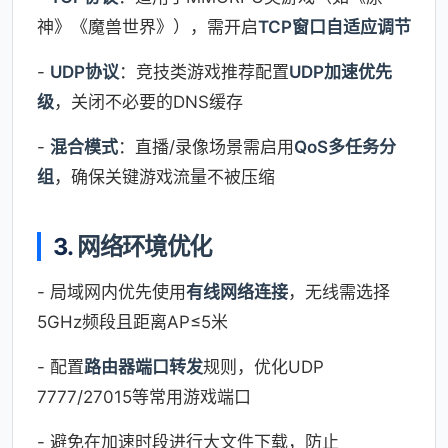
神》《魔兽世界》），需开启
TCP窗口自适应调节
-
UDP协议
：竞技类游戏推荐配置
UDP加速优先
级
，关闭不必要的DNS缓存
-
混合模式
：直播/录像场景需启用
QoS多任务分
组
，确保关键游戏流量不被压缩
3.
网络环境优化
- 局域网内优先使用
有线网络连接
，无线需选择
5GHz频段且距离AP≤5米
- 配置
路由器端口转发
规则，优化UDP
7777/27015等常用游戏端口
- 避免在加速时段进行大文件下载，防止