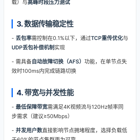
载）与
高峰时段压力测试
3.
数据传输稳定性
-
丢包率
需控制在0.1%以下，通过
TCP重传优化
与
UDP丢包补偿机制
实现
- 需具备
自动故障切换（AFS）
功能，在单节点失
效时100ms内完成链路切换
4.
带宽与并发性能
-
最低保障带宽
需满足4K视频流与120Hz帧率同
步需求（建议≥50Mbps）
-
并发用户数
直接影响节点拥堵程度，选择负载低
于60%的节点集群更为可靠