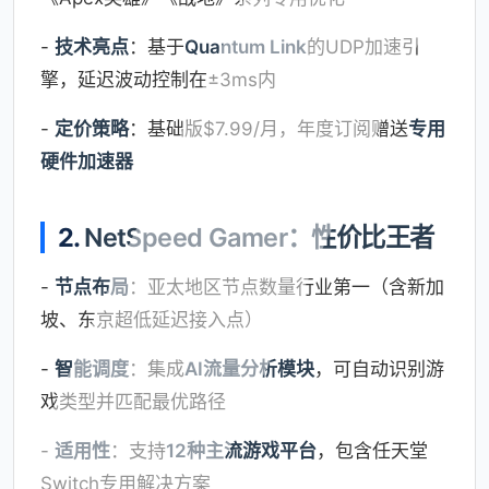
-
技术亮点
：基于
Quantum Link
的UDP加速引
擎，延迟波动控制在±3ms内
-
定价策略
：基础版$7.99/月，年度订阅赠送
专用
硬件加速器
2.
NetSpeed Gamer：性价比王者
-
节点布局
：亚太地区节点数量行业第一（含新加
坡、东京超低延迟接入点）
-
智能调度
：集成
AI流量分析模块
，可自动识别游
戏类型并匹配最优路径
-
适用性
：支持
12种主流游戏平台
，包含任天堂
Switch专用解决方案