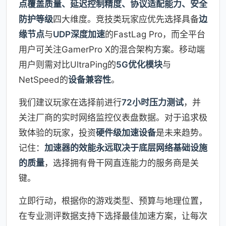
点覆盖质量、延迟控制精度、协议适配能力、安全
防护等级
四大维度。竞技类玩家应优先选择具备
边
缘节点
与
UDP深度加速
的FastLag Pro，而全平台
用户可关注GamerPro X的混合架构方案。移动端
用户则需对比UltraPing的
5G优化模块
与
NetSpeed的
设备兼容性
。
我们建议玩家在选择前进行
72小时压力测试
，并
关注厂商的实时网络监控仪表盘数据。对于追求极
致体验的玩家，投资
硬件级加速设备
是未来趋势。
记住：
加速器的效能永远取决于底层网络基础设施
的质量
，选择拥有骨干网直连能力的服务商是关
键。
立即行动，根据你的游戏类型、预算与地理位置，
在专业测评数据支持下选择最佳加速方案，让每次