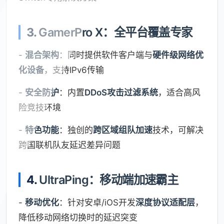
3.
GamerPro X：全平台覆盖专家
-
混合架构
：同时提供软件客户端与
硬件级网络优
化设备
，支持IPv6传输
-
安全防护
：内置
DDoS攻击过滤系统
，适合高风
险竞技环境
-
特色功能
：独创的
跨区域组队加速
技术，可解决
跨国联机队友延迟差异问题
4.
UltraPing：移动端加速霸主
-
移动优化
：针对安卓/iOS开发
深度协议适配层
，
降低移动网络切换时的延迟突变