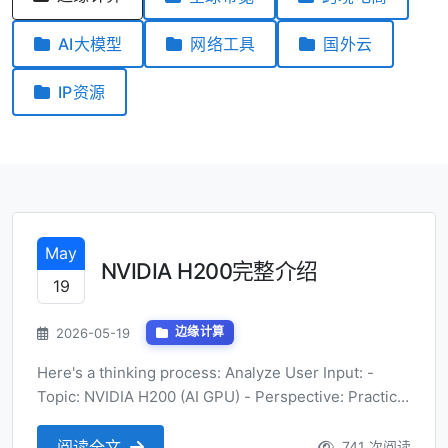
AI大模型
网络工具
国外云
IP资源
May
NVIDIA H200完整介绍
19
2026-05-19
边缘计算
Here's a thinking process: Analyze User Input: -
Topic: NVIDIA H200 (AI GPU) - Perspective: Practical
experience sharing (实战经验分享) - Title Style:
Comparative, natural, engagi...
阅读全文
741 次阅读