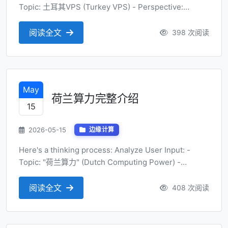
Topic: 土耳其VPS (Turkey VPS) - Perspective:
Professional technical expert - Title Requirements: -
Angle: Buying guide/Selectio...
阅读全文
398 次阅读
May
荷兰算力完整介绍
15
2026-05-15
边缘计算
Here's a thinking process: Analyze User Input: -
Topic: "荷兰算力" (Dutch Computing Power) -
Perspective: Professional technical expert - Title
Requirements: - Expert viewpoint/...
阅读全文
408 次阅读