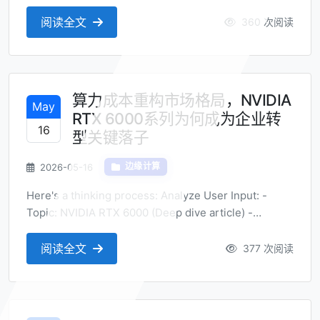
vps (UAE VPS) - Title Requirements: - Perspective:
Market trend analysis - Style: Numerical style - ...
阅读全文
360 次阅读
算力成本重构市场格局，NVIDIA
May
RTX 6000系列为何成为企业转
16
型关键落子
2026-05-16
边缘计算
Here's a thinking process: Analyze User Input: -
Topic: NVIDIA RTX 6000 (Deep dive article) -
Perspective: Market Trend Analysis (市场趋势分析) -
Title Requirements: - Conclusion-style (结论式) -
阅读全文
377 次阅读
Natural, e...