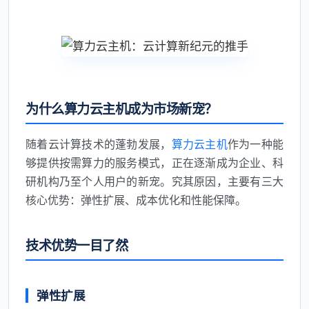
为什么算力云主机成为市场新宠？
随着云计算技术的蓬勃发展，
算力云主机
作为一种能
够提供按需算力的服务模式，正在逐渐成为企业、科
研机构乃至个人用户的新宠。究其原因，主要有三大
核心优势：弹性扩展、成本优化和性能保障。
技术优势一目了然
弹性扩展