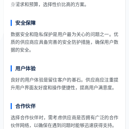
身需求和预算，选择性价比高的方案。
安全保障
数据安全和隐私保护是用户最为关心的问题之一。优
质的供应商应具备完善的安全防护措施，确保用户数
据的安全。
用户体验
良好的用户体验是留住客户的基石。供应商应注重提
升用户界面友好度和操作便捷性，提高用户满意度。
合作伙伴
选择合作伙伴时，需考虑供应商是否拥有广泛的合作
伙伴网络，以确保在遇到问题时能够迅速获得支持。