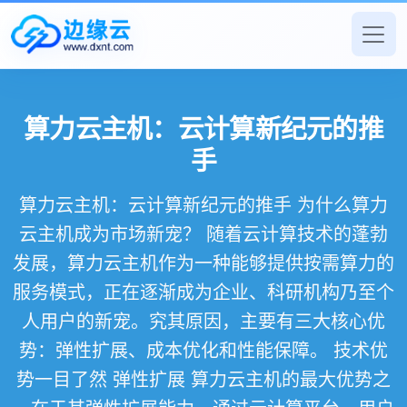
算力云主机：云计算新纪元的推
手
算力云主机：云计算新纪元的推手 为什么算力
云主机成为市场新宠？ 随着云计算技术的蓬勃
发展，算力云主机作为一种能够提供按需算力的
服务模式，正在逐渐成为企业、科研机构乃至个
人用户的新宠。究其原因，主要有三大核心优
势：弹性扩展、成本优化和性能保障。 技术优
势一目了然 弹性扩展 算力云主机的最大优势之