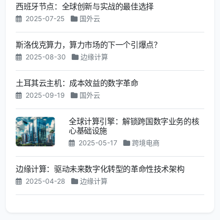
西班牙节点：全球创新与实战的最佳选择
2025-07-25
国外云
斯洛伐克算力，算力市场的下一个引爆点？
2025-08-30
边缘计算
土耳其云主机：成本效益的数字革命
2025-09-19
国外云
全球计算引擎：解锁跨国数字业务的核
心基础设施
2025-05-17
跨境电商
边缘计算：驱动未来数字化转型的革命性技术架构
2025-04-28
边缘计算