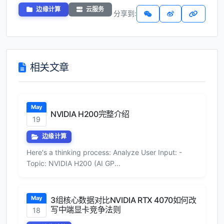
边缘计算
云服务
分享到:
相关文章
May
NVIDIA H200完整介绍
19
边缘计算
Here's a thinking process: Analyze User Input: -
Topic: NVIDIA H200 (AI GP...
May
3组核心数据对比NVIDIA RTX 4070如何改
写中端显卡竞争法则
18