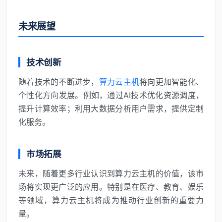
未来展望
技术创新
随着技术的不断进步，
算力云主机
将向更加智能化、
个性化方向发展。例如，通过AI技术优化资源调度，
提升计算效率；利用大数据分析用户需求，提供定制
化服务。
市场拓展
未来，随着更多行业认识到算力云主机的价值，该市
场将实现更广泛的应用。特别是在医疗、教育、娱乐
等领域，算力云主机将成为推动行业创新的重要力
量。