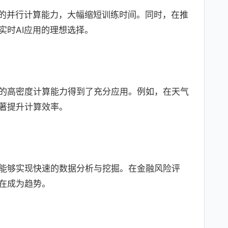
大的并行计算能力，大幅缩短训练时间。同时，在推
实时AI应用的理想选择。
的高密度计算能力得到了充分应用。例如，在天气
著提升计算效率。
能够实现快速的数据分析与挖掘。在金融风险评
在成为趋势。