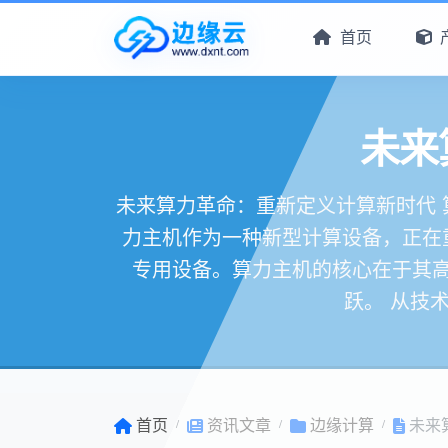
首页
未来
未来算力革命：重新定义计算新时代 
力主机作为一种新型计算设备，正在
专用设备。算力主机的核心在于其
跃。 从技
首页
资讯文章
边缘计算
未来