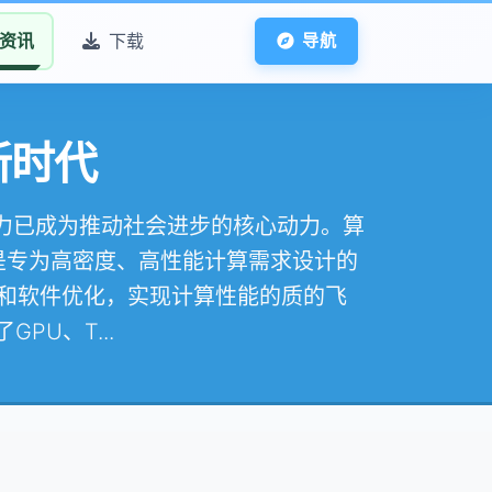
资讯
下载
导航
新时代
算力已成为推动社会进步的核心动力。算
是专为高密度、高性能计算需求设计的
和软件优化，实现计算性能的质的飞
U、T...