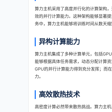
算力主机采用了高度并行化的计算架构，
效的并行计算能力。这种架构能够显著提
务中，算力主机能够将训练时间从数天缩
异构计算能力
算力主机集成了多种计算单元，包括GPU
能够根据具体任务需求，动态分配计算资
GPU的并行计算能力得到充分发挥；而
力。
高效散热技术
高密度计算必然带来散热挑战。算力主机