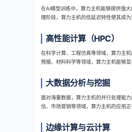
在AI模型训练中，算力主机能够提供强
理阶段，算力主机的低延迟特性使其成为
高性能计算（HPC）
在科学计算、工程仿真等领域，算力主机
预报、材料科学等领域，算力主机能够显
大数据分析与挖掘
面对海量数据，算力主机的并行处理能力
估、市场营销等领域，算力主机的应用正
边缘计算与云计算