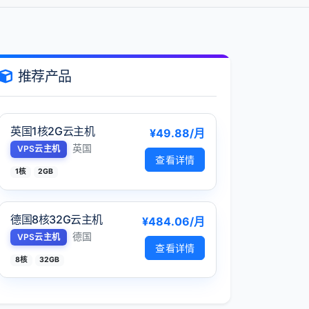
推荐产品
英国1核2G云主机
¥49.88/月
英国
VPS云主机
查看详情
1核
2GB
德国8核32G云主机
¥484.06/月
德国
VPS云主机
查看详情
8核
32GB