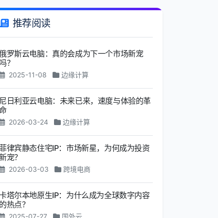
推荐阅读
俄罗斯云电脑：真的会成为下一个市场新宠
吗？
2025-11-08
边缘计算
尼日利亚云电脑：未来已来，速度与体验的革
命
2026-03-24
边缘计算
菲律宾静态住宅IP：市场新星，为何成为投资
新宠？
2026-03-03
跨境电商
卡塔尔本地原生IP：为什么成为全球数字内容
的热点？
2025-07-27
国外云