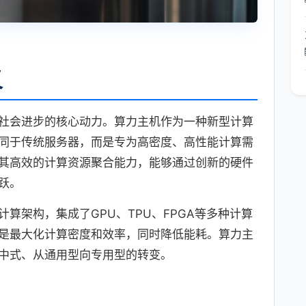
义
社会进步的核心动力。算力主机作为一种新型计算
同于传统服务器，而是专为高密度、高性能计算需
其高效的计算资源聚合能力，能够通过创新的硬件
跃。
算架构，集成了GPU、TPU、FPGA等多种计算
是最大化计算密度和效率，同时降低能耗。算力主
中式、从通用型向专用型的转变。