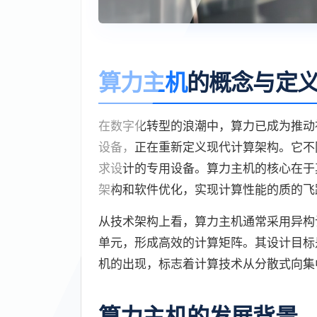
算力主机
的概念与定
在数字化转型的浪潮中，算力已成为推动
设备，正在重新定义现代计算架构。它不
求设计的专用设备。算力主机的核心在于
架构和软件优化，实现计算性能的质的飞
从技术架构上看，算力主机通常采用异构计
单元，形成高效的计算矩阵。其设计目标
机的出现，标志着计算技术从分散式向集
算力主机的发展背景