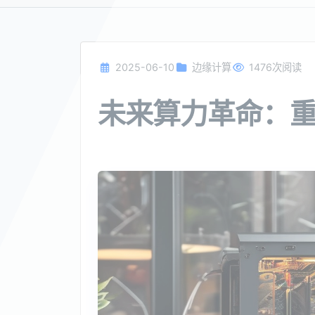
2025-06-10
边缘计算
1476次阅读
未来算力革命：