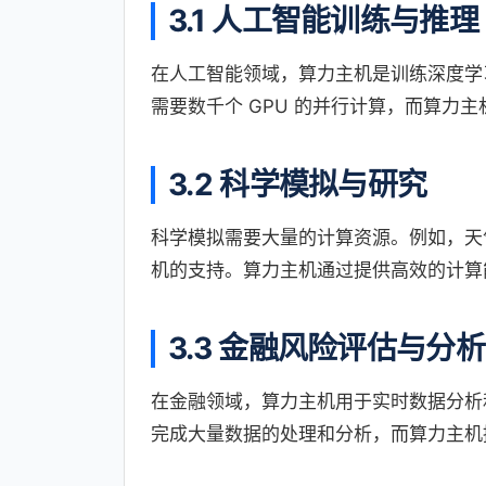
3.1 人工智能训练与推理
在人工智能领域，算力主机是训练深度学习
需要数千个 GPU 的并行计算，而算力
3.2 科学模拟与研究
科学模拟需要大量的计算资源。例如，天
机的支持。算力主机通过提供高效的计算
3.3 金融风险评估与分析
在金融领域，算力主机用于实时数据分析
完成大量数据的处理和分析，而算力主机