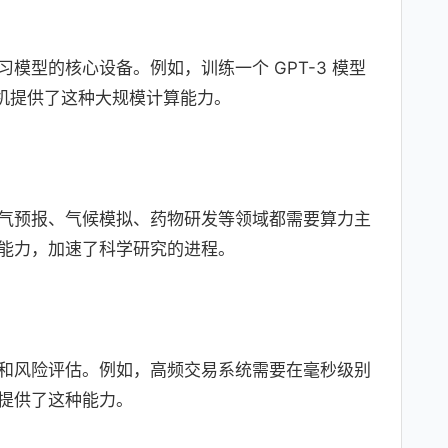
模型的核心设备。例如，训练一个 GPT-3 模型
主机提供了这种大规模计算能力。
气预报、气候模拟、药物研发等领域都需要算力主
能力，加速了科学研究的进程。
和风险评估。例如，高频交易系统需要在毫秒级别
提供了这种能力。