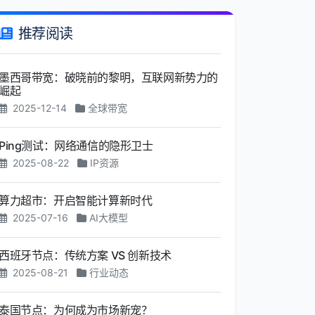
推荐阅读
墨西哥带宽：破晓前的黎明，互联网新势力的
崛起
2025-12-14
全球带宽
Ping测试：网络通信的隐形卫士
2025-08-22
IP资源
算力超市：开启智能计算新时代
2025-07-16
AI大模型
西班牙节点：传统方案 VS 创新技术
2025-08-21
行业动态
泰国节点：为何成为市场新宠？