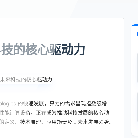
科技的核心驱动力
ologies 的快速发展，算力的需求呈现指数级增
性能计算设备，正在成为推动科技发展的核心动
的定义、技术原理、应用场景及其未来发展趋势。