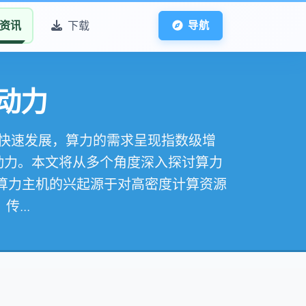
资讯
下载
导航
动力
s 的快速发展，算力的需求呈现指数级增
动力。本文将从多个角度深入探讨算力
 算力主机的兴起源于对高密度计算资源
...