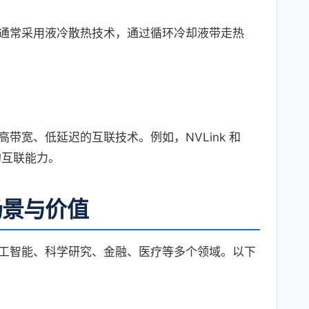
通常采用液冷散热技术，通过循环冷却液带走热
带宽、低延迟的互联技术。例如，NVLink 和
大的互联能力。
场景与价值
工智能、科学研究、金融、医疗等多个领域。以下