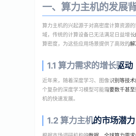
一、算力主机的发展
算力主机的兴起源于对高密度计算资源的
域，传统的计算设备已无法满足日益增长
算密度，为这些应用场景提供了高效的解
1.1 算力需求的增长驱动
近年来，随着深度学习、图像识别等技术
个复杂的深度学习模型可能需要数千甚至数
机的快速发展。
1.2 算力主机的市场潜力
根据市场调研机构的数据，全球算力需求每