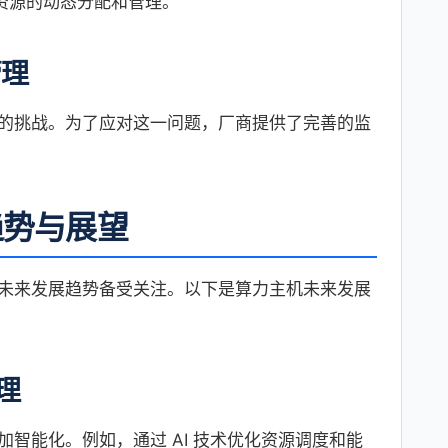
算力资源的动态分配和管理。
管理
的挑战。为了应对这一问题，厂商提供了完善的监
。
趋势与展望
未来发展趋势备受关注。以下是算力主机未来发展
理
智能化。例如，通过 AI 技术优化资源调度和能