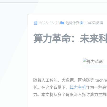
2025-06-23
边缘计算
1347次阅读
算力革命：未来
随着人工智能、大数据、区块链等 techn
长。在这个背景下，
算力主机
作为一种高
力。本文将从多个角度深入探讨算力主机