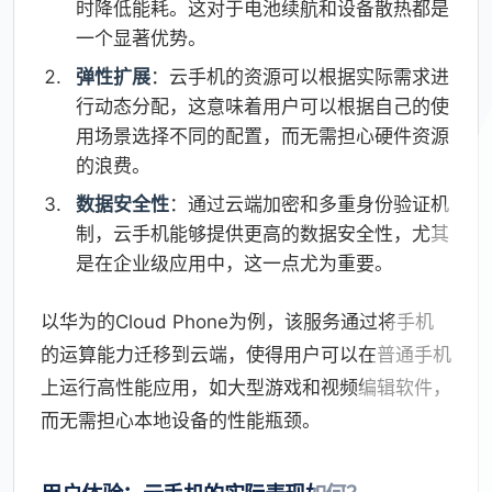
时降低能耗。这对于电池续航和设备散热都是
一个显著优势。
弹性扩展
：云手机的资源可以根据实际需求进
行动态分配，这意味着用户可以根据自己的使
用场景选择不同的配置，而无需担心硬件资源
的浪费。
数据安全性
：通过云端加密和多重身份验证机
制，云手机能够提供更高的数据安全性，尤其
是在企业级应用中，这一点尤为重要。
以华为的Cloud Phone为例，该服务通过将手机
的运算能力迁移到云端，使得用户可以在普通手机
上运行高性能应用，如大型游戏和视频编辑软件，
而无需担心本地设备的性能瓶颈。