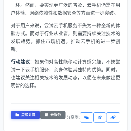
一环。然而，要实现更广泛的普及，云手机仍需在用
户体验、网络依赖性和数据安全等方面进一步突破。
对于用户来说，尝试云手机服务不失为一种全新的体
验方式。而对于行业从业者，则需要持续关注技术的
发展趋势，抓住市场机遇，推动云手机的进一步创
新。
行动建议
：如果你对高性能移动计算感兴趣，不妨尝
试一下云手机服务，亲身体验其独特的优势。同时，
也建议关注相关技术的发展动态，以便在未来做出更
明智的选择。
边缘计算
云服务
分享到: