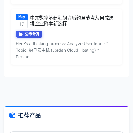
May
中东数字基建狂飙背后约旦节点为何成跨
境企业降本新选择
17
边缘计算
Here's a thinking process: Analyze User Input: *
Topic: 约旦云主机 (Jordan Cloud Hosting) *
Perspe...
推荐产品