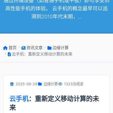
通过终端设备（如普通手机或平板）即可享受到
高性能手机的体验。 云手机的概念最早可以追
溯到2010年代末期，...
首页
资讯文章
边缘计算
云手机：重新定义移动计算的未来
2025-06-29
边缘计算
1323次阅读
云手机
：重新定义移动计算的未
来