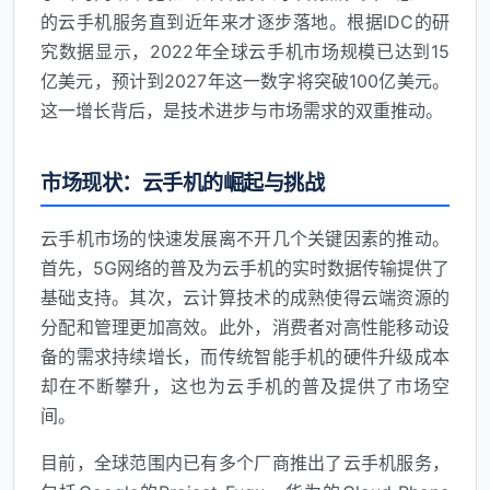
的云手机服务直到近年来才逐步落地。根据IDC的研
究数据显示，2022年全球云手机市场规模已达到15
亿美元，预计到2027年这一数字将突破100亿美元。
这一增长背后，是技术进步与市场需求的双重推动。
市场现状：云手机的崛起与挑战
云手机市场的快速发展离不开几个关键因素的推动。
首先，5G网络的普及为云手机的实时数据传输提供了
基础支持。其次，云计算技术的成熟使得云端资源的
分配和管理更加高效。此外，消费者对高性能移动设
备的需求持续增长，而传统智能手机的硬件升级成本
却在不断攀升，这也为云手机的普及提供了市场空
间。
目前，全球范围内已有多个厂商推出了云手机服务，