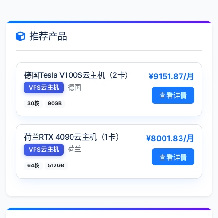
推荐产品
德国Tesla V100S云主机（2卡）
¥9151.87/月
德国
VPS云主机
查看详情
30核
90GB
荷兰RTX 4090云主机（1卡）
¥8001.83/月
荷兰
VPS云主机
查看详情
64核
512GB