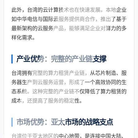
此外，台湾的云计算技术也在快速发展。本地企业
如中华电信与国际云服务提供商合作，推出了基于
最新架构的云服务产品，能够满足企业对算力的多
样化需求。
产业优势：完整的产业链支撑
台湾拥有完整的算力租赁产业链，从芯片制造、服
务器生产到云服务运营，形成了一个高效协同的生
态系统。这种完整的产业链不仅降低了算力租赁的
成本，还提高了服务的稳定性。
市场优势：亚太市场的战略支点
台湾位于亚太地区的中心地带，是连接中国大陆、