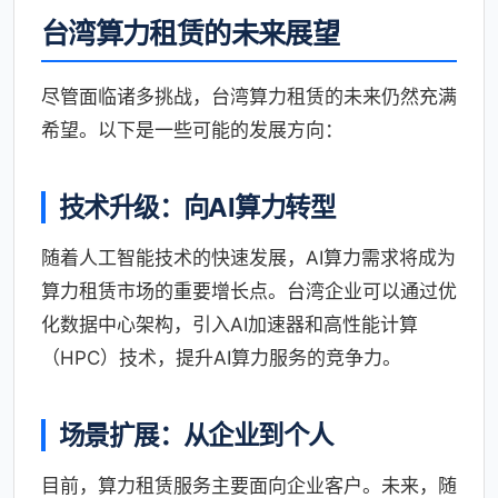
台湾算力租赁的未来展望
尽管面临诸多挑战，台湾算力租赁的未来仍然充满
希望。以下是一些可能的发展方向：
技术升级：向AI算力转型
随着人工智能技术的快速发展，AI算力需求将成为
算力租赁市场的重要增长点。台湾企业可以通过优
化数据中心架构，引入AI加速器和高性能计算
（HPC）技术，提升AI算力服务的竞争力。
场景扩展：从企业到个人
目前，算力租赁服务主要面向企业客户。未来，随