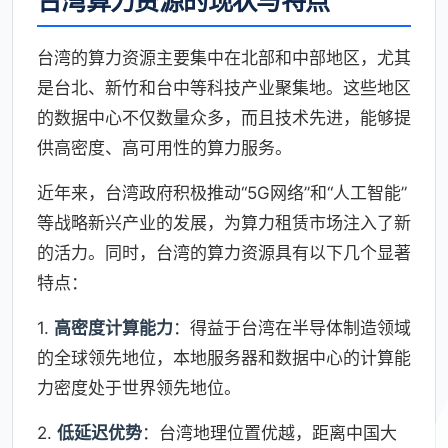
台湾算力资源的现状与特点
台湾的算力资源主要集中在北部和中部地区，尤其
是台北、新竹和台中等科技产业聚集地。这些地区
的数据中心不仅数量众多，而且技术先进，能够提
供高密度、高可用性的算力服务。
近年来，台湾政府积极推动“5G网络”和“人工智能”
等战略新兴产业的发展，为算力租赁市场注入了新
的活力。同时，台湾的算力资源具有以下几个显著
特点：
1.
高密度计算能力
：得益于台湾在半导体制造领域
的全球领先地位，本地服务器和数据中心的计算能
力密度处于世界领先地位。
2.
低延迟优势
：台湾地理位置优越，距离中国大