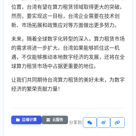
位置，台湾有望在算力租赁领域取得更大的突破。
然而，要实现这一目标，台湾企业需要在技术创
新、市场拓展和政策应对等方面做出更多努力。
未来，随着全球数字化转型的深入，算力租赁市场
的需求将进一步扩大。台湾如果能够抓住这一机
遇，不仅能够推动本地数字经济的发展，还将在全
球算力租赁市场中占据更重要的地位。
让我们共同期待台湾算力租赁的美好未来，为数字
经济的繁荣贡献力量！
边缘计算
云服务
分享到: