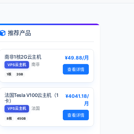
推荐产品
南非1核2G云主机
¥49.88/月
南非
VPS云主机
查看详情
1核
2GB
法国Tesla V100云主机（1
¥4041.18/
卡）
月
法国
VPS云主机
查看详情
8核
45GB