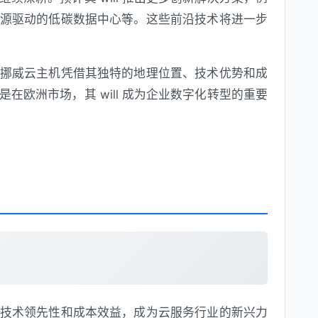
源驱动的低碳数据中心等。这些前沿技术将进一步
挪威云主机凭借其独特的地理位置、技术优势和成
在欧洲市场，其 will 成为企业数字化转型的重要
技术领先性和成本效益，成为云服务行业的新兴力