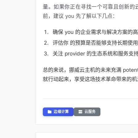
量。如果你正在寻找一个可靠且创新的
前，建议 you 先了解以下几点：
确保 you 的企业需求与解决方案的
评估你 的预算是否能够支持长期使
关注 provider 的生态系统和服务支
总的来说，挪威云主机的未来充满 pote
就行动起来，享受这场技术革命带来的机
边缘计算
云服务