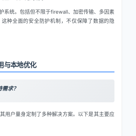
统。包括但不限于firewall、加密传输、多因素
）。这种全面的安全防护机制，不仅保障了数据的隐
用与本地优化
特需求？
其用户量身定制了多种解决方案。以下是其主要应