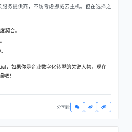
云服务提供商，不妨考虑挪威云主机。但在选择之
高度契合。
用。
持。
ntial，如果你是企业数字化转型的关键人物，现在
遇吧！
分享到: