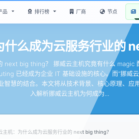
产品
排行榜
厂商
节点
么成为云服务行业的 next b
xt big thing？ 挪威云主机究竟有什么 ma
uting 已经成为企业 IT 基础设施的核心。而“
业智慧的结合。本文将从技术背景、核心原理、应
入解析挪威云主机为何成为...
主机：为什么成为云服务行业的 next big thing？