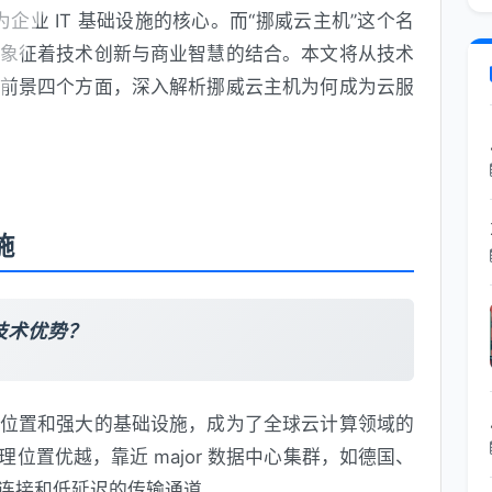
成为企业 IT 基础设施的核心。而“挪威云主机”这个名
象征着技术创新与商业智慧的结合。本文将从技术
前景四个方面，深入解析挪威云主机为何成为云服
施
技术优势？
位置和强大的基础设施，成为了全球云计算领域的
位置优越，靠近 major 数据中心集群，如德国、
连接和低延迟的传输通道。