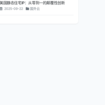
美国静态住宅IP：从零到一的颠覆性创新
2025-09-22
国外云