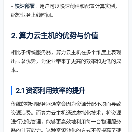
-
快速部署
：用户可以快速创建和配置计算实例，
缩短业务上线时间。
2. 算力云主机的优势与价值
相比于传统服务器，算力云主机在多个维度上表现
出显著优势，为企业带来了更高的效率和更低的成
本。
2.1 资源利用效率的提升
传统的物理服务器通常会因为资源分配不均而导致
资源浪费。而算力云主机通过虚拟化技术，将资源
进行池化管理，能够更高效地利用每一台物理服务
器的计算能力。这种资源池化的方式不仅提高了硬