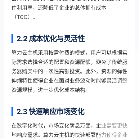
件利用率，还降低了企业的总体拥有成本
（TCO）。
2.2 成本优化与灵活性
算力云主机采用按需付费的模式，用户可以根据实
际需求选择合适的配置和资源配额，避免了传统服
务器购买中的一次性高额投资。此外，资源的弹性
伸缩特性使得企业在面对业务波动时能够灵活调整
资源规模，进一步优化成本结构。
2.3 快速响应市场变化
在数字化时代，市场变化瞬息万变，企业需要更快
地响应需求。算力云主机的快速部署能力使得企业