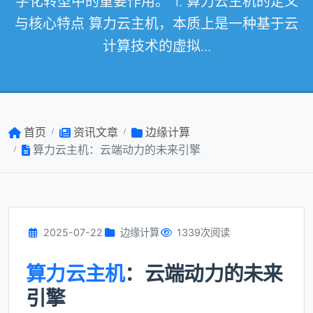
字化转型中的重要作用。 1. 算力云主机的定义
与核心特点 算力云主机，本质上是一种基于云
计算技术的虚拟...
首页
资讯文章
边缘计算
算力云主机：云端动力的未来引擎
2025-07-22
边缘计算
1339次阅读
算力云主机
：云端动力的未来
引擎