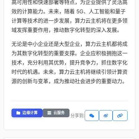
高可用性和快速部署等特点，为企业提供了灵活高
效的计算能力。未来，随着 5G、人工智能和量子
计算等技术的进一步发展，算力云主机将在更多领
域发挥重要作用，推动数字化转型的深入发展。
无论是中小企业还是大型企业，算力云主机都将成
为其数字化转型的重要支撑。企业应积极拥抱这一
技术，充分利用其优势，提升竞争力，抓住数字化
时代的机遇。未来，算力云主机将继续引领计算资
源的创新与变革，成为推动社会进步的重要动力。
边缘计算
云服务
分享到: