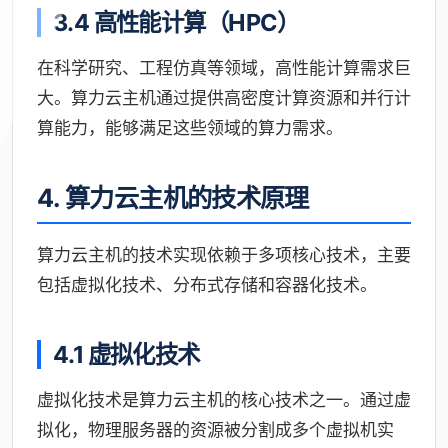
3.4 高性能计算（HPC）
在科学研究、工程仿真等领域，高性能计算需求巨
大。算力云主机通过提供高密度计算资源和并行计
算能力，能够满足这些领域的算力需求。
4. 算力云主机的技术原理
算力云主机的技术实现依赖于多项核心技术，主要
包括虚拟化技术、分布式存储和容器化技术。
4.1 虚拟化技术
虚拟化技术是算力云主机的核心技术之一。通过虚
拟化，物理服务器的资源被分割成多个虚拟机实