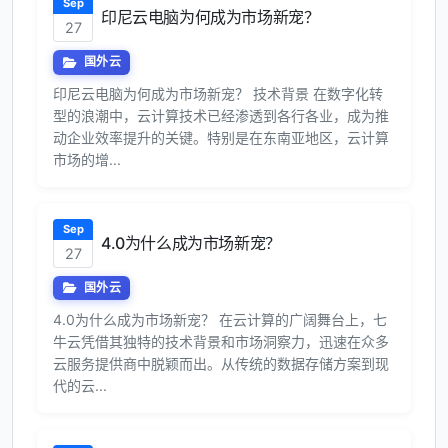
Sep
印尼云电脑为何成为市场新宠？
27
国外云
印尼云电脑为何成为市场新宠？ 技术背景 在数字化转
型的浪潮中，云计算技术已经渗透到各行各业，成为推
动企业效率提升的关键。特别是在东南亚地区，云计算
市场的增...
Sep
4.0为什么成为市场新宠？
27
国外云
4.0为什么成为市场新宠？ 在云计算的广阔舞台上，七
牛云凭借其独特的技术背景和市场洞察力，迅速在众多
云服务提供商中脱颖而出。从传统的数据存储方案到现
代的云...