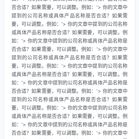
否合适？如果需要，可以调整。例如：'> 你的文章中
提到的公司名称或具体产品名称是否合适？如果需
要，可以调整。例如：'> 你的文章中提到的公司名称
或具体产品名称是否合适？如果需要，可以调整。例
如：'> 你的文章中提到的公司名称或具体产品名称是
否合适？如果需要，可以调整。例如：'> 你的文章中
提到的公司名称或具体产品名称是否合适？如果需
要，可以调整。例如：'> 你的文章中提到的公司名称
或具体产品名称是否合适？如果需要，可以调整。例
如：'> 你的文章中提到的公司名称或具体产品名称是
否合适？如果需要，可以调整。例如：'> 你的文章中
提到的公司名称或具体产品名称是否合适？如果需
要，可以调整。例如：'> 你的文章中提到的公司名称
或具体产品名称是否合适？如果需要，可以调整。例
如：'> 你的文章中提到的公司名称或具体产品名称是
否合适？如果需要，可以调整。例如：'> 你的文章中