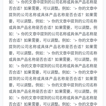
如：'> 你的文章中提到的公司名称或具体产品名称是
否合适？如果需要，可以调整。例如：'> 你的文章中
提到的公司名称或具体产品名称是否合适？如果需
要，可以调整。例如：'> 你的文章中提到的公司名称
或具体产品名称是否合适？如果需要，可以调整。例
如：'> 你的文章中提到的公司名称或具体产品名称是
否合适？如果需要，可以调整。例如：'> 你的文章中
提到的公司名称或具体产品名称是否合适？如果需
要，可以调整。例如：'> 你的文章中提到的公司名称
或具体产品名称是否合适？如果需要，可以调整。例
如：'> 你的文章中提到的公司名称或具体产品名称是
否合适？如果需要，可以调整。例如：'> 你的文章中
提到的公司名称或具体产品名称是否合适？如果需
要，可以调整。例如：'> 你的文章中提到的公司名称
或具体产品名称是否合适？如果需要，可以调整。例
如：'> 你的文章中提到的公司名称或具体产品名称是
否合适？如果需要，可以调整。例如：'> 你的文章中