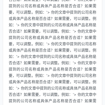
提到的公司名称或具体产品名称是否合适？如果需
要，可以调整。例如：'> 你的文章中提到的公司名称
或具体产品名称是否合适？如果需要，可以调整。例
如：'> 你的文章中提到的公司名称或具体产品名称是
否合适？如果需要，可以调整。例如：'> 你的文章中
提到的公司名称或具体产品名称是否合适？如果需
要，可以调整。例如：'> 你的文章中提到的公司名称
或具体产品名称是否合适？如果需要，可以调整。例
如：'> 你的文章中提到的公司名称或具体产品名称是
否合适？如果需要，可以调整。例如：'> 你的文章中
提到的公司名称或具体产品名称是否合适？如果需
要，可以调整。例如：'> 你的文章中提到的公司名称
或具体产品名称是否合适？如果需要，可以调整。例
如：'> 你的文章中提到的公司名称或具体产品名称是
否合适？如果需要，可以调整。例如：'> 你的文章中
提到的公司名称或具体产品名称是否合适？如果需