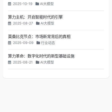
2025-10-19
AI大模型
算力主机：开启智能时代的引擎
2025-08-27
AI大模型
莫桑比克节点：市场新宠背后的真相
2025-09-09
行业动态
算力革命：数字化时代的新型基础设施
2025-08-21
AI大模型