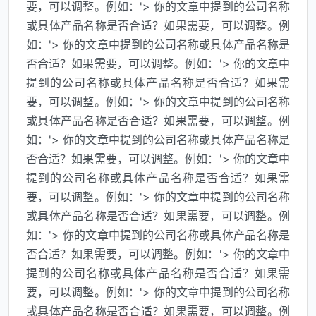
要，可以调整。例如：'> 你的文章中提到的公司名称
或具体产品名称是否合适？如果需要，可以调整。例
如：'> 你的文章中提到的公司名称或具体产品名称是
否合适？如果需要，可以调整。例如：'> 你的文章中
提到的公司名称或具体产品名称是否合适？如果需
要，可以调整。例如：'> 你的文章中提到的公司名称
或具体产品名称是否合适？如果需要，可以调整。例
如：'> 你的文章中提到的公司名称或具体产品名称是
否合适？如果需要，可以调整。例如：'> 你的文章中
提到的公司名称或具体产品名称是否合适？如果需
要，可以调整。例如：'> 你的文章中提到的公司名称
或具体产品名称是否合适？如果需要，可以调整。例
如：'> 你的文章中提到的公司名称或具体产品名称是
否合适？如果需要，可以调整。例如：'> 你的文章中
提到的公司名称或具体产品名称是否合适？如果需
要，可以调整。例如：'> 你的文章中提到的公司名称
或具体产品名称是否合适？如果需要，可以调整。例