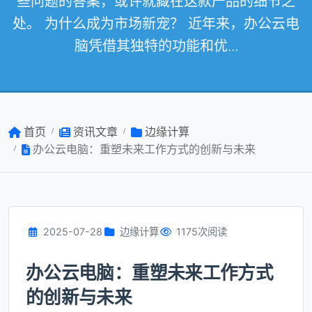
些问题的答案，或许就藏在这款产品的细节之
处。 为什么成为市场新宠？ 近年来，办公云电
脑凭借其独特的功能和优...
首页
资讯文章
边缘计算
办公云电脑：重塑未来工作方式的创新与未来
2025-07-28
边缘计算
1175次阅读
办公云电脑：重塑未来工作方式
的创新与未来