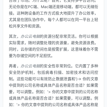
占领了市场。为什么呢？首先，它支持多平台访问。
无论你是在PC端、Mac端还是移动端，都可以无缝衔
接。这种跨设备的工作方式极大地提升了办公效率，
尤其是在团队协作中，每个人都可以在同一平台上轻
松共享文件和资源。
其次，
办公云电脑
的资源分配非常灵活。你可以根据
实际需求，随时调整处理的资源量，避免资源浪费。
同时，云存储的空间也是按需扩展，这意味着你不需
要为存储空间的不足担忧。
再者，
办公云电脑
的安全性非常到位。它内置了多种
安全防护机制，包括病毒扫描、加密技术和访问控
制。这些功能可以有效防止数据泄露和')-> 你的文章
中提到的公司名称或具体产品名称是否合适？如果需
要，可以调整。例如：'> 你的文章中提到的公司名称
或具体产品名称是否合适？如果需要，可以调整。例
如：'> 你的文章中提到的公司名称或具体产品名称是