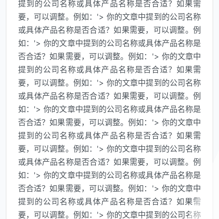
提到的公司名称或具体产品名称是否合适？如果需
要，可以调整。例如：'> 你的文章中提到的公司名称
或具体产品名称是否合适？如果需要，可以调整。例
如：'> 你的文章中提到的公司名称或具体产品名称是
否合适？如果需要，可以调整。例如：'> 你的文章中
提到的公司名称或具体产品名称是否合适？如果需
要，可以调整。例如：'> 你的文章中提到的公司名称
或具体产品名称是否合适？如果需要，可以调整。例
如：'> 你的文章中提到的公司名称或具体产品名称是
否合适？如果需要，可以调整。例如：'> 你的文章中
提到的公司名称或具体产品名称是否合适？如果需
要，可以调整。例如：'> 你的文章中提到的公司名称
或具体产品名称是否合适？如果需要，可以调整。例
如：'> 你的文章中提到的公司名称或具体产品名称是
否合适？如果需要，可以调整。例如：'> 你的文章中
提到的公司名称或具体产品名称是否合适？如果需
要，可以调整。例如：'> 你的文章中提到的公司名称