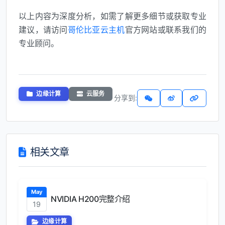
以上内容为深度分析，如需了解更多细节或获取专业
建议，请访问
哥伦比亚云主机
官方网站或联系我们的
专业顾问。
边缘计算
云服务
分享到:
相关文章
May
NVIDIA H200完整介绍
19
边缘计算