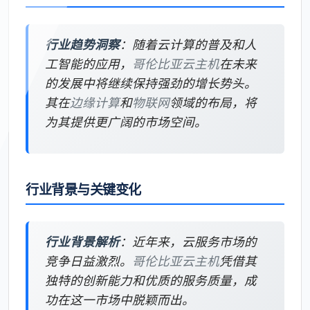
行业趋势洞察
：随着云计算的普及和人
工智能的应用，
哥伦比亚云主机
在未来
的发展中将继续保持强劲的增长势头。
其在
边缘计算
和
物联网
领域的布局，将
为其提供更广阔的市场空间。
行业背景与关键变化
行业背景解析
：近年来，云服务市场的
竞争日益激烈。
哥伦比亚云主机
凭借其
独特的创新能力和优质的服务质量，成
功在这一市场中脱颖而出。