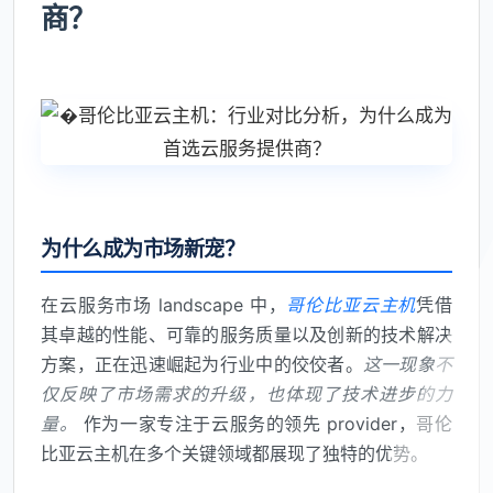
商？
为什么成为市场新宠？
在云服务市场 landscape 中，
哥伦比亚云主机
凭借
其卓越的性能、可靠的服务质量以及创新的技术解决
方案，正在迅速崛起为行业中的佼佼者。
这一现象不
仅反映了市场需求的升级，也体现了技术进步的力
量。
作为一家专注于云服务的领先 provider，哥伦
比亚云主机在多个关键领域都展现了独特的优势。