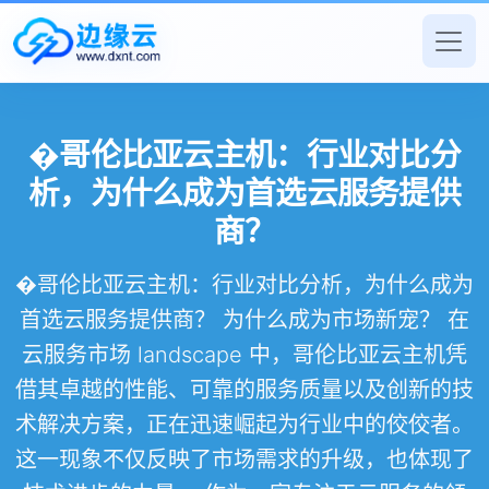
�哥伦比亚云主机：行业对比分
析，为什么成为首选云服务提供
商？
�哥伦比亚云主机：行业对比分析，为什么成为
首选云服务提供商？ 为什么成为市场新宠？ 在
云服务市场 landscape 中，哥伦比亚云主机凭
借其卓越的性能、可靠的服务质量以及创新的技
术解决方案，正在迅速崛起为行业中的佼佼者。
这一现象不仅反映了市场需求的升级，也体现了