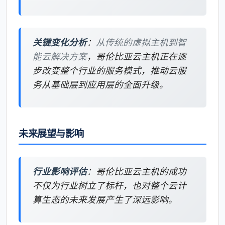
关键变化分析
：
从传统的虚拟主机到智
能云解决方案
，哥伦比亚云主机正在逐
步改变整个行业的服务模式，推动云服
务从基础层到应用层的全面升级。
未来展望与影响
行业影响评估
：哥伦比亚云主机的成功
不仅为行业树立了标杆，也对整个云计
算生态的未来发展产生了深远影响。