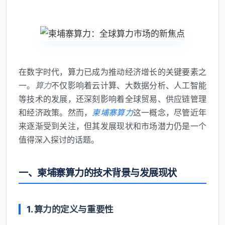
在数字时代，算力已成为推动经济增长的关键要素之
一。
算力
不仅影响着云计算、大数据分析、人工智能
等技术的发展，还深刻影响着全球贸易、供应链管理
和经济政策。然而，
柬埔寨算力
这一概念，尽管近年
来逐渐受到关注，但其发展现状和市场潜力仍是一个
值得深入探讨的话题。
一、柬埔寨算力的技术背景与发展现状
1.
算力的定义与重要性