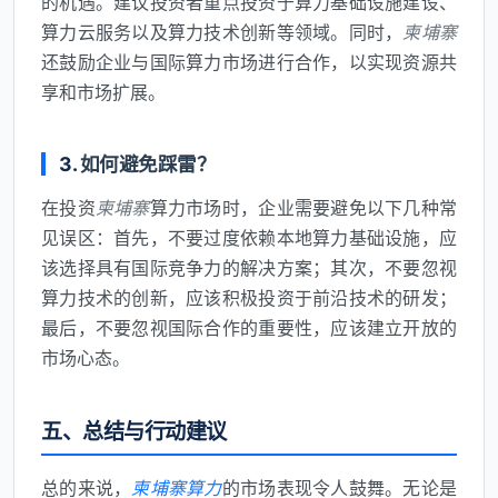
的机遇。建议投资者重点投资于算力基础设施建设、
算力云服务以及算力技术创新等领域。同时，
柬埔寨
还鼓励企业与国际算力市场进行合作，以实现资源共
享和市场扩展。
3.
如何避免踩雷？
在投资
柬埔寨
算力市场时，企业需要避免以下几种常
见误区：首先，不要过度依赖本地算力基础设施，应
该选择具有国际竞争力的解决方案；其次，不要忽视
算力技术的创新，应该积极投资于前沿技术的研发；
最后，不要忽视国际合作的重要性，应该建立开放的
市场心态。
五、总结与行动建议
总的来说，
柬埔寨算力
的市场表现令人鼓舞。无论是