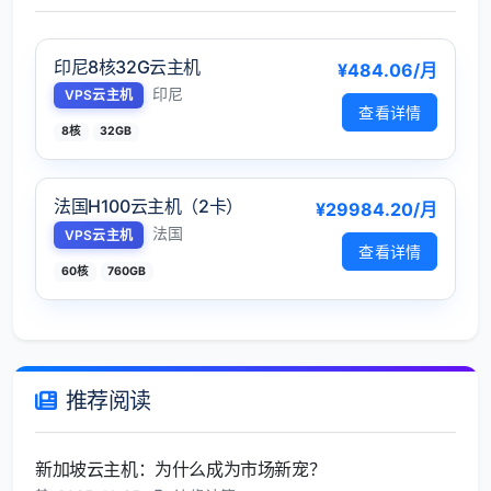
印尼8核32G云主机
¥484.06/月
印尼
VPS云主机
查看详情
8核
32GB
法国H100云主机（2卡）
¥29984.20/月
法国
VPS云主机
查看详情
60核
760GB
推荐阅读
新加坡云主机：为什么成为市场新宠？