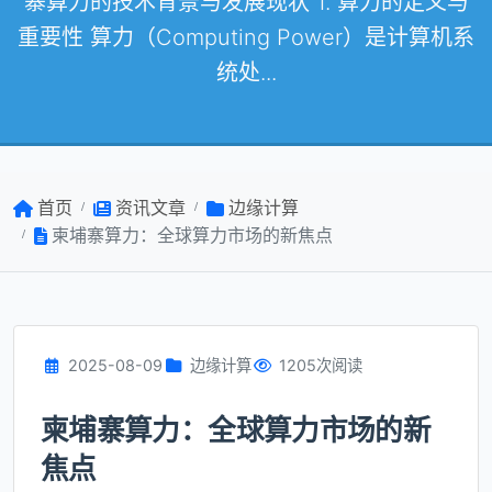
寨算力的技术背景与发展现状 1. 算力的定义与
重要性 算力（Computing Power）是计算机系
统处...
首页
资讯文章
边缘计算
柬埔寨算力：全球算力市场的新焦点
2025-08-09
边缘计算
1205次阅读
柬埔寨算力：全球算力市场的新
焦点