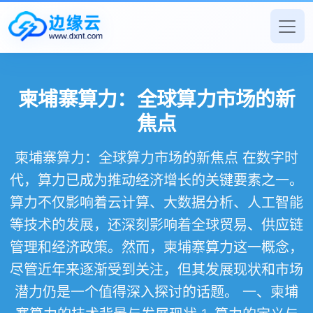
柬埔寨算力：全球算力市场的新
焦点
柬埔寨算力：全球算力市场的新焦点 在数字时
代，算力已成为推动经济增长的关键要素之一。
算力不仅影响着云计算、大数据分析、人工智能
等技术的发展，还深刻影响着全球贸易、供应链
管理和经济政策。然而，柬埔寨算力这一概念，
尽管近年来逐渐受到关注，但其发展现状和市场
潜力仍是一个值得深入探讨的话题。 一、柬埔