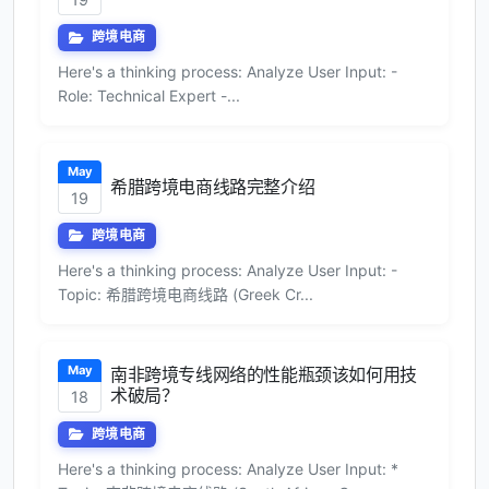
跨境电商
Here's a thinking process: Analyze User Input: -
Role: Technical Expert -...
May
希腊跨境电商线路完整介绍
19
跨境电商
Here's a thinking process: Analyze User Input: -
Topic: 希腊跨境电商线路 (Greek Cr...
May
南非跨境专线网络的性能瓶颈该如何用技
术破局？
18
跨境电商
Here's a thinking process: Analyze User Input: *