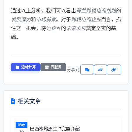
通过以上分析，我们可以看出
荷兰跨境电商线路
的
发展潜力
和
市场前景
。对于
跨境电商企业
而言，抓
住这一机会，将为
企业
的
未来发展
奠定坚实的基
础。
边缘计算
云服务
分享到:
相关文章
May
巴西本地原生IP完整介绍
19