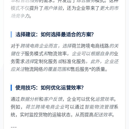
本
和
售后服务
的需求，开发出了
综合服务
模式。这种
模式不仅提升了
用户体验
，还为企业带来了
更大的市
场竞争力
。
选择建议：如何选择最适合的方案？
对于
跨境电商企业而言，选择
荷兰跨境电商线路
的关
键在于
服务模式
和
物流效率
。企业可以根据自身的
业
务需求
选择
定制化服务
或
标准化服务
。此外，企业还
应关注
物流网络
的覆盖范围和
售后服务*的质量。
使用技巧：如何优化运营效率？
通过
数据分析
和
客户反馈
，企业可以优化
运营效率
。
例如，
荷兰跨境电商企业
可以通过
智能物流管理
系
统，实时监控货物的运输状态，从而提高
配送效率
。
---