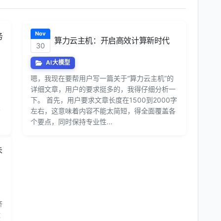
Nov
务
算力云主机：开启高效计算新时代
30
AI大模型
嗯，我现在要帮用户写一篇关于“算力云主机”的
详细文章，用户的要求挺多的，我得仔细分析一
用
下。 首先，用户要求文章长度在1500到2000字
希
左右，这意味着内容不能太简短，得全面覆盖各
个要点，同时保持专业性...
未
、
济
运