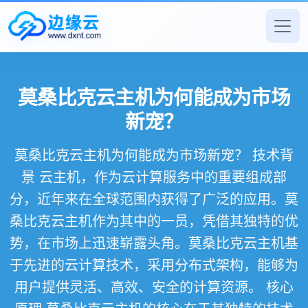
莫桑比克云主机为何能成为市场
新宠？
莫桑比克云主机为何能成为市场新宠？ 技术背
景 云主机，作为云计算服务中的重要组成部
分，近年来在全球范围内获得了广泛的应用。莫
桑比克云主机作为其中的一员，凭借其独特的优
势，在市场上迅速崭露头角。莫桑比克云主机基
于先进的云计算技术，采用分布式架构，能够为
用户提供灵活、高效、安全的计算资源。 核心