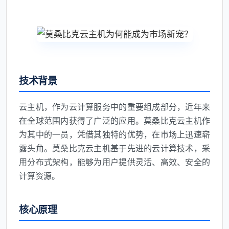
技术背景
云主机，作为云计算服务中的重要组成部分，近年来
在全球范围内获得了广泛的应用。莫桑比克云主机作
为其中的一员，凭借其独特的优势，在市场上迅速崭
露头角。莫桑比克云主机基于先进的云计算技术，采
用分布式架构，能够为用户提供灵活、高效、安全的
计算资源。
核心原理