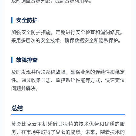
及时调整资源分配，提高资源利用率。
安全防护
加强安全防护措施，定期进行安全检查和漏洞修复。
采用多层次的安全技术，确保数据安全和隐私保护。
故障排查
及时发现并解决系统故障，确保业务的连续性和稳定
性。通过收集日志、监控系统性能等方式，快速定位
问题并解决。
总结
莫桑比克云主机凭借其独特的技术优势和优质的服
务，在市场中取得了显著的成绩。未来，随着技术的