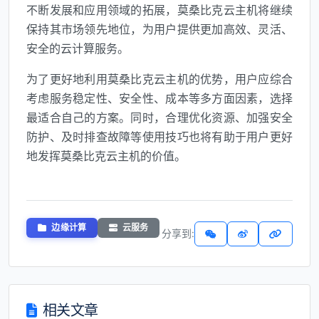
不断发展和应用领域的拓展，莫桑比克云主机将继续
保持其市场领先地位，为用户提供更加高效、灵活、
安全的云计算服务。
为了更好地利用莫桑比克云主机的优势，用户应综合
考虑服务稳定性、安全性、成本等多方面因素，选择
最适合自己的方案。同时，合理优化资源、加强安全
防护、及时排查故障等使用技巧也将有助于用户更好
地发挥莫桑比克云主机的价值。
边缘计算
云服务
分享到:
相关文章