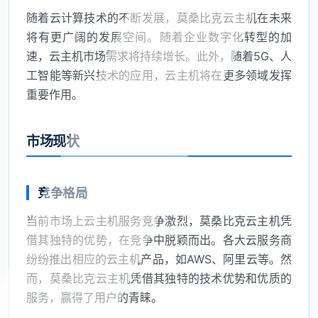
随着云计算技术的不断发展，莫桑比克云主机在未来
将有更广阔的发展空间。随着企业数字化转型的加
速，云主机市场需求将持续增长。此外，随着5G、人
工智能等新兴技术的应用，云主机将在更多领域发挥
重要作用。
市场现状
竞争格局
当前市场上云主机服务竞争激烈，莫桑比克云主机凭
借其独特的优势，在竞争中脱颖而出。各大云服务商
纷纷推出相应的云主机产品，如AWS、阿里云等。然
而，莫桑比克云主机凭借其独特的技术优势和优质的
服务，赢得了用户的青睐。