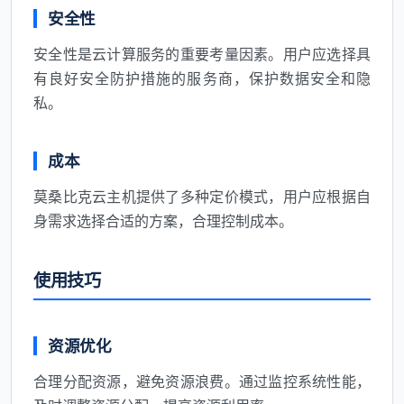
安全性
安全性是云计算服务的重要考量因素。用户应选择具
有良好安全防护措施的服务商，保护数据安全和隐
私。
成本
莫桑比克云主机提供了多种定价模式，用户应根据自
身需求选择合适的方案，合理控制成本。
使用技巧
资源优化
合理分配资源，避免资源浪费。通过监控系统性能，