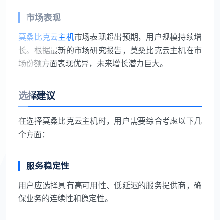
市场表现
莫桑比克云主机
市场表现超出预期，用户规模持续增
长。根据最新的市场研究报告，莫桑比克云主机在市
场份额方面表现优异，未来增长潜力巨大。
选择建议
在选择莫桑比克云主机时，用户需要综合考虑以下几
个方面：
服务稳定性
用户应选择具有高可用性、低延迟的服务提供商，确
保业务的连续性和稳定性。