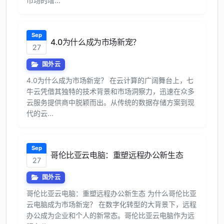
市场的增...
Sep
4.0为什么成为市场新宠？
27
国外云
4.0为什么成为市场新宠？ 在云计算的广阔舞台上，七
牛云凭借其独特的技术背景和市场洞察力，迅速在众多
云服务提供商中脱颖而出。从传统的数据存储方案到现
代的云...
Sep
哥伦比亚云电脑：重塑远程办公新生态
27
国外云
哥伦比亚云电脑：重塑远程办公新生态 为什么哥伦比亚
云电脑成为市场新宠？ 在数字化转型的大背景下，远程
办公成为企业和个人的新常态。哥伦比亚云电脑作为远