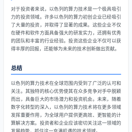
对于投资者来说，以色列的算力技术是一个极具吸引
力的投资领域。许多以色列的算力初创企业已经吸引
了大量的投资，并取得了显著的成果。这些企业不仅
在硬件和软件方面具备强大的研发实力，还拥有优秀
的团队和丰富的行业经验。投资这些企业不仅可以获
得丰厚的回报，还能够为未来的技术创新做出贡献。
总结
以色列的算力技术在全球范围内受到了广泛的认可和
关注。其独特的核心优势使其在众多竞争对手中脱颖
而出，具备巨大的市场潜力和投资机会。未来，随着
数字化转型的深入，以色列的算力技术将在更多领域
发挥重要作用，为全球用户提供更高效、更智能的计
算解决方案。投资者和企业应该密切关注这一领域的
发展趋势，抓住这一充满机遇的技术领域。