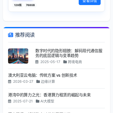
查看详情
128核
768GB
推荐阅读
数字时代的隐形翅膀：解码现代通信服
务的底层逻辑与变革趋势
2025-05-17
跨境电商
澳大利亚云电脑：传统方案 vs 创新技术
2026-03-27
边缘计算
港湾中的算力之光：香港算力租赁的崛起与未来
2025-07-21
AI大模型