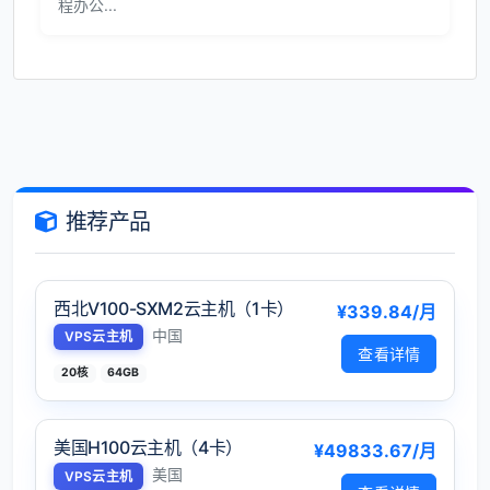
程办公...
推荐产品
西北V100-SXM2云主机（1卡）
¥339.84/月
中国
VPS云主机
查看详情
20核
64GB
美国H100云主机（4卡）
¥49833.67/月
美国
VPS云主机