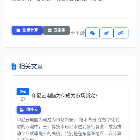
边缘计算
云服务
分享到:
相关文章
Sep
印尼云电脑为何成为市场新宠？
27
国外云
印尼云电脑为何成为市场新宠？ 技术背景 在数字化转
型的浪潮中，云计算技术已经渗透到各行各业，成为推
动企业效率提升的关键。特别是在东南亚地区，云计算