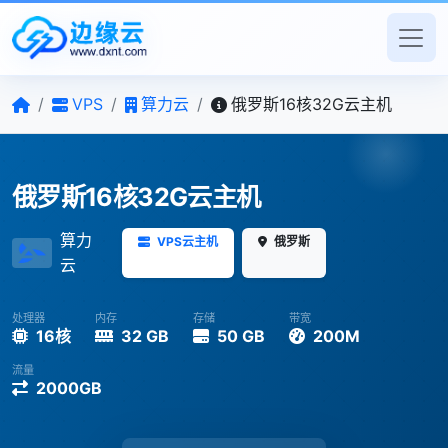
/
VPS
/
算力云
/
俄罗斯16核32G云主机
俄罗斯16核32G云主机
算力
VPS云主机
俄罗斯
云
处理器
内存
存储
带宽
16核
32 GB
50 GB
200M
流量
2000GB