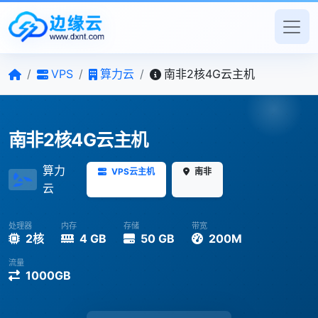
/
VPS
/
算力云
/
南非2核4G云主机
南非2核4G云主机
算力
VPS云主机
南非
云
处理器
内存
存储
带宽
2核
4 GB
50 GB
200M
流量
1000GB