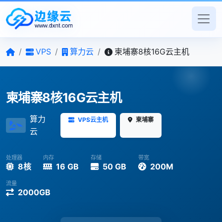
/
VPS
/
算力云
/
柬埔寨8核16G云主机
柬埔寨8核16G云主机
算力
VPS云主机
柬埔寨
云
处理器
内存
存储
带宽
8核
16 GB
50 GB
200M
流量
2000GB