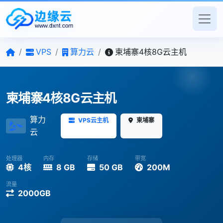
/
VPS
/
算力云
/
柬埔寨4核8G云主机
柬埔寨4核8G云主机
算力
VPS云主机
柬埔寨
云
处理器
内存
存储
带宽
4核
8 GB
50 GB
200M
流量
2000GB