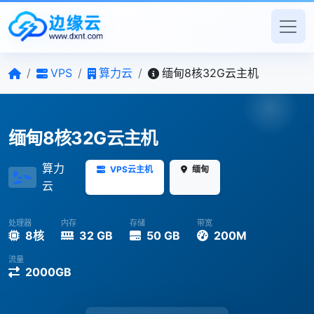
/
VPS
/
算力云
/
缅甸8核32G云主机
缅甸8核32G云主机
算力
VPS云主机
缅甸
云
处理器
内存
存储
带宽
8核
32 GB
50 GB
200M
流量
2000GB