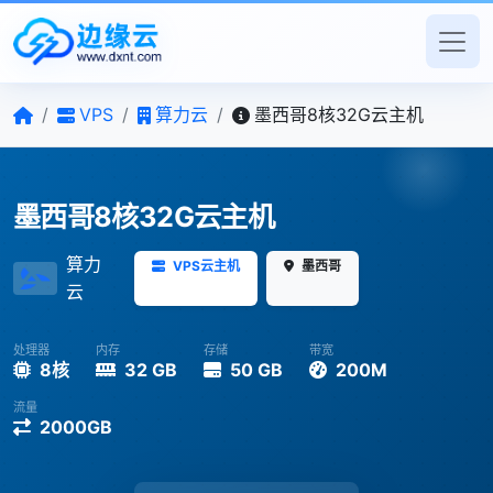
/
VPS
/
算力云
/
墨西哥8核32G云主机
墨西哥8核32G云主机
算力
VPS云主机
墨西哥
云
处理器
内存
存储
带宽
8核
32 GB
50 GB
200M
流量
2000GB