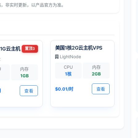
络，非实时更新，以产品官方为准。
美国1核2G云主机VPS
1G云主机
置顶3
LightNode
云
CPU
内存
U
内存
1核
2GB
1GB
$0.01/时
查看
月
查看