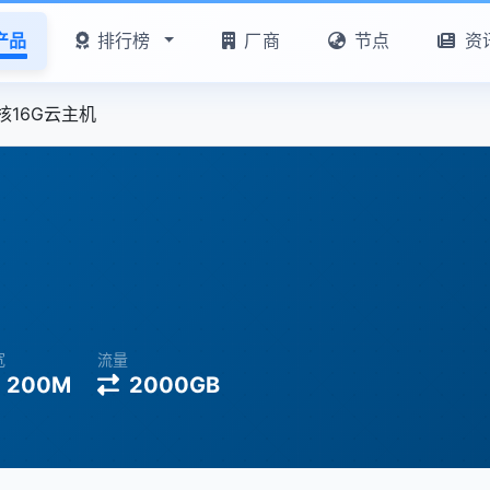
产品
排行榜
厂商
节点
资
核16G云主机
宽
流量
200M
2000GB