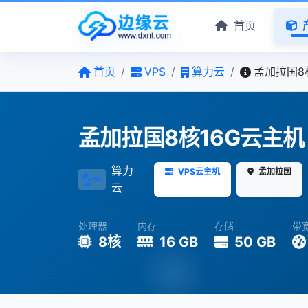
首页
首页
/
VPS
/
算力云
/
孟加拉国8
孟加拉国8核16G云主机
算力
VPS云主机
孟加拉国
云
处理器
内存
存储
带
8核
16 GB
50 GB