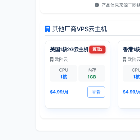
产品信息来源于网
其他厂商VPS云主机
美国1核2G云主机
香港1核
置顶2
欧陆云
欧陆
CPU
内存
CP
1核
1GB
1核
$4.99/月
$4.99/
查看