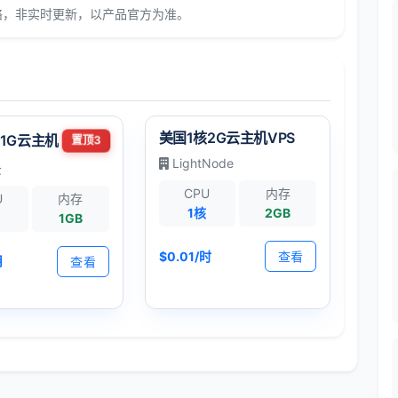
络，非实时更新，以产品官方为准。
美国1核2G云主机VPS
1G云主机
置顶3
LightNode
云
CPU
内存
U
内存
1核
2GB
1GB
$0.01/时
查看
月
查看