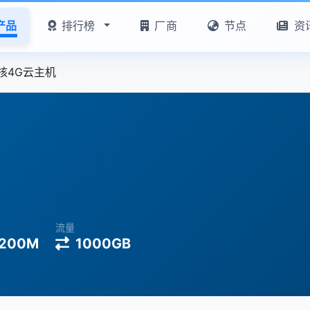
产品
排行榜
厂商
节点
资
核4G云主机
流量
200M
1000GB