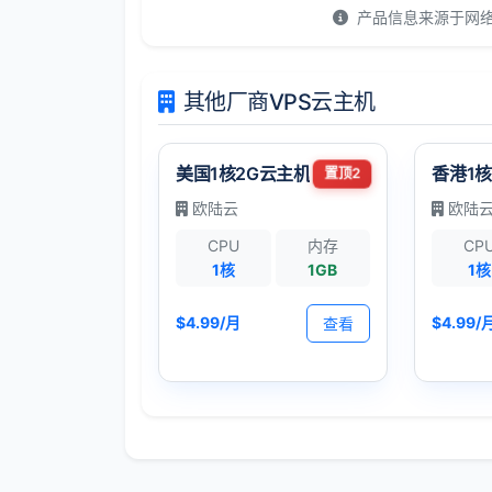
产品信息来源于网
其他厂商VPS云主机
美国1核2G云主机
香港1核
置顶2
欧陆云
欧陆
CPU
内存
CP
1核
1GB
1核
$4.99/月
$4.99/
查看