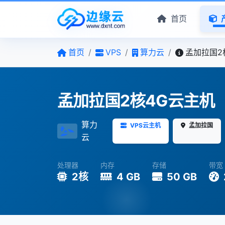
首页
首页
/
VPS
/
算力云
/
孟加拉国2
孟加拉国2核4G云主机
算力
VPS云主机
孟加拉国
云
处理器
内存
存储
带宽
2核
4 GB
50 GB