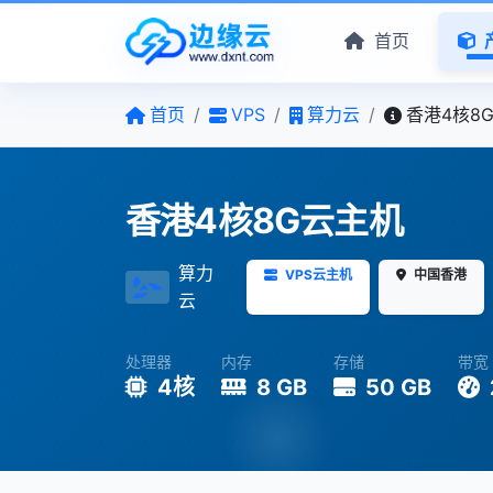
首页
首页
/
VPS
/
算力云
/
香港4核8
香港4核8G云主机
算力
VPS云主机
中国香港
云
处理器
内存
存储
带宽
4核
8 GB
50 GB