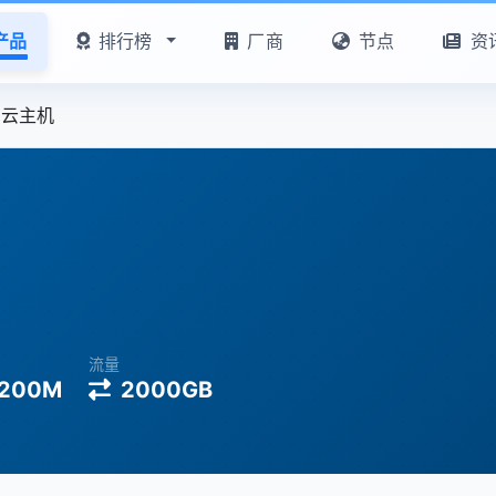
产品
排行榜
厂商
节点
资
G云主机
流量
200M
2000GB