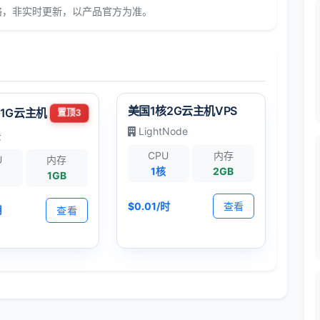
络，非实时更新，以产品官方为准。
美国1核2G云主机VPS
1G云主机
置顶3
LightNode
云
CPU
内存
U
内存
1核
2GB
1GB
$0.01/时
查看
月
查看