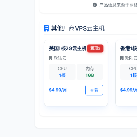
产品信息来源于网
其他厂商VPS云主机
美国1核2G云主机
香港1核
置顶2
欧陆云
欧陆
CPU
内存
CP
1核
1GB
1核
$4.99/月
$4.99/
查看