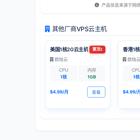
产品信息来源于网
其他厂商VPS云主机
美国1核2G云主机
香港1核
置顶2
欧陆云
欧陆
CPU
内存
CP
1核
1GB
1核
$4.99/月
$4.99/
查看