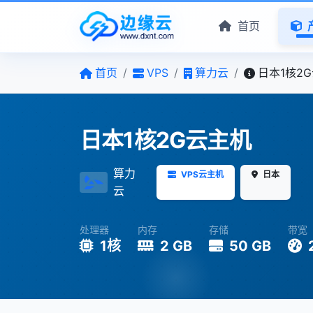
首页
首页
/
VPS
/
算力云
/
日本1核2
日本1核2G云主机
算力
VPS云主机
日本
云
处理器
内存
存储
带宽
1核
2 GB
50 GB