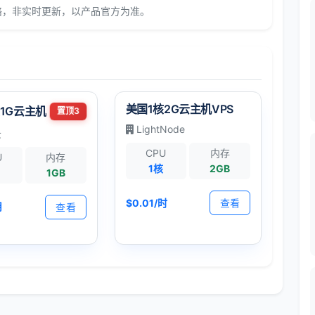
络，非实时更新，以产品官方为准。
美国1核2G云主机VPS
1G云主机
置顶3
LightNode
云
CPU
内存
U
内存
1核
2GB
1GB
$0.01/时
查看
月
查看