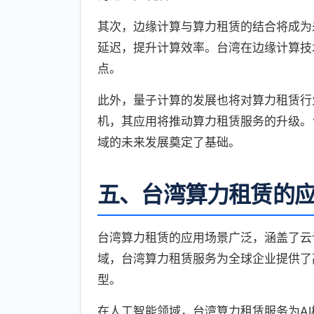
其次，边缘计算与算力租赁的结合将成为
延迟，提升计算效率。台湾在边缘计算技
点。
此外，量子计算的发展也将对算力租赁行
机，其应用将推动算力租赁服务的升级。
域的未来发展奠定了基础。
五、台湾算力租赁的
台湾算力租赁的应用场景广泛，涵盖了云
域，台湾算力租赁服务为全球企业提供了
型。
在人工智能领域，台湾算力租赁服务为A