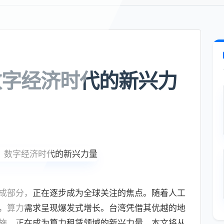
数字经济时代的新兴力
成部分，正在逐步成为全球关注的焦点。随着人工
，算力需求呈现爆发式增长。台湾凭借其优越的地
施，正在成为算力租赁领域的新兴力量。本文将从