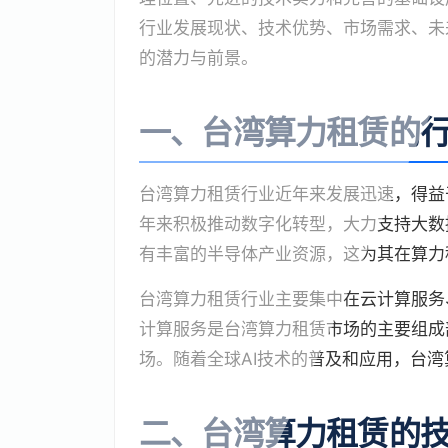
行业发展现状、技术优势、市场需求、未
的潜力与前景。
一、台湾算力租赁的
台湾算力租赁行业近年来发展迅速，得益
年来积极推动数字化转型，大力支持大数
有丰富的半导体产业资源，这为其在算力
台湾算力租赁行业主要集中在云计算服务
计算服务是台湾算力租赁市场的主要组成
场。随着全球AI技术的普及和应用，台湾
二、台湾算力租赁的