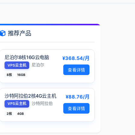
推荐产品
尼泊尔8核16G云电脑
¥368.54/月
尼泊尔
VPS云主机
查看详情
8核
16GB
沙特阿拉伯2核4G云主机
¥88.76/月
沙特阿拉伯
VPS云主机
查看详情
2核
4GB