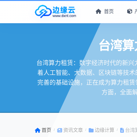
首页
台湾算
台湾算力租赁：数字经济时代的新兴
着人工智能、大数据、区块链等技术
完善的基础设施，正在成为算力租赁
方面，全面解
首页
资讯文章
边缘计算
台湾