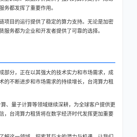
服务都发挥了重要作用。
链项目的运行提供了稳定的算力支持。无论是加密
赁服务都为企业和开发者提供了可靠的选择。
成部分，正在以其强大的技术实力和市场需求，成
术的不断进步和市场需求的持续增长，台湾算力租
计算、量子计算等领域继续深耕，为全球客户提供更
信，台湾算力租赁将在数字经济时代发挥更加重要
了解这一领域，探索其巨大的潜力与机遇。让我们