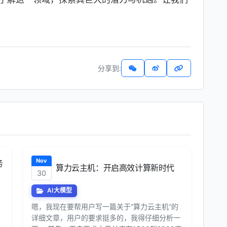
分享到:
Nov
务
算力云主机：开启高效计算新时代
30
AI大模型
嗯，我现在要帮用户写一篇关于“算力云主机”的
详细文章，用户的要求挺多的，我得仔细分析一