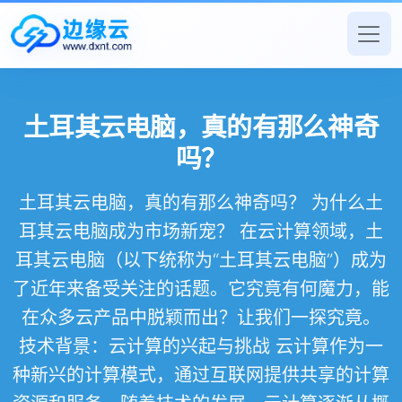
土耳其云电脑，真的有那么神奇
吗？
土耳其云电脑，真的有那么神奇吗？ 为什么土
耳其云电脑成为市场新宠？ 在云计算领域，土
耳其云电脑（以下统称为“土耳其云电脑”）成为
了近年来备受关注的话题。它究竟有何魔力，能
在众多云产品中脱颖而出？让我们一探究竟。
技术背景：云计算的兴起与挑战 云计算作为一
种新兴的计算模式，通过互联网提供共享的计算