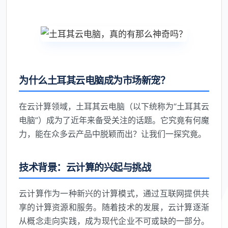
为什么土耳其云电脑成为市场新宠？
在云计算领域，土耳其云电脑（以下统称为“土耳其云
电脑”）成为了近年来备受关注的话题。它究竟有何魔
力，能在众多云产品中脱颖而出？让我们一探究竟。
技术背景：云计算的兴起与挑战
云计算作为一种新兴的计算模式，通过互联网提供共
享的计算资源和服务。随着技术的发展，云计算逐渐
从概念走向实践，成为现代企业不可或缺的一部分。