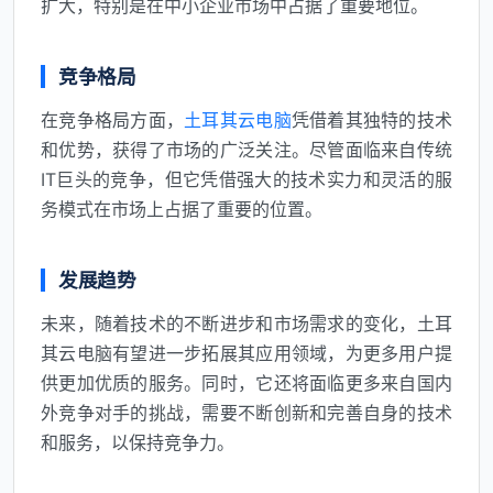
扩大，特别是在中小企业市场中占据了重要地位。
竞争格局
在竞争格局方面，
土耳其云电脑
凭借着其独特的技术
和优势，获得了市场的广泛关注。尽管面临来自传统
IT巨头的竞争，但它凭借强大的技术实力和灵活的服
务模式在市场上占据了重要的位置。
发展趋势
未来，随着技术的不断进步和市场需求的变化，土耳
其云电脑有望进一步拓展其应用领域，为更多用户提
供更加优质的服务。同时，它还将面临更多来自国内
外竞争对手的挑战，需要不断创新和完善自身的技术
和服务，以保持竞争力。