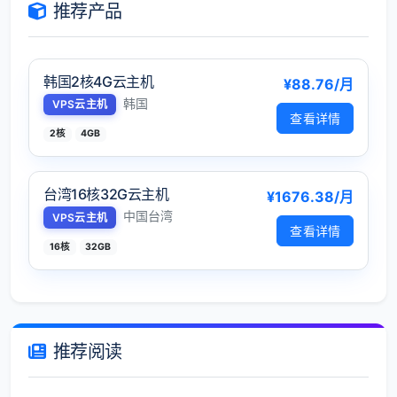
推荐产品
韩国2核4G云主机
¥88.76/月
韩国
VPS云主机
查看详情
2核
4GB
台湾16核32G云主机
¥1676.38/月
中国台湾
VPS云主机
查看详情
16核
32GB
推荐阅读