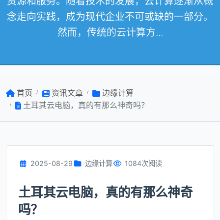
资源和服务。随着技术的发展，云计算逐渐从概
念走向实践，成为现代企业不可或缺的一部分。
然而，传统的云计算方...
首页
资讯文章
边缘计算
土耳其云电脑，真的有那么神奇吗？
2025-08-29
边缘计算
1084次阅读
土耳其云电脑，真的有那么神奇
吗？