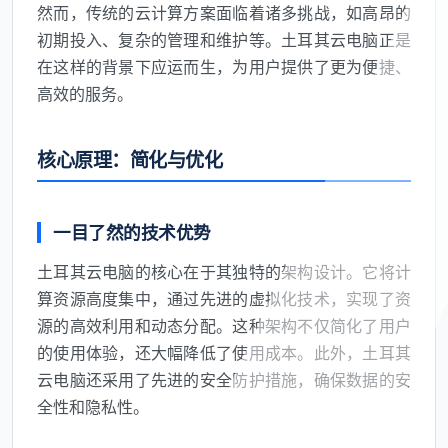
然而，传统的云计算方案面临着诸多挑战，如高昂的
初期投入、复杂的管理和维护等。土耳其云电脑正是
在这样的背景下应运而生，为用户提供了更为便捷、
高效的服务。
核心原理：简化与优化
一目了然的技术优势
土耳其云电脑的核心在于其独特的架构设计。它将计
算资源高度集中，通过先进的虚拟化技术，实现了资
源的高效利用和动态分配。这种架构不仅简化了用户
的使用体验，还大幅降低了使用成本。此外，土耳其
云电脑还采用了先进的安全防护措施，确保数据的安
全性和隐私性。