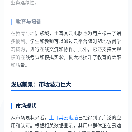
业务连续性。
教育与培训
在教育与培训领域，土耳其云电脑也为用户带来了诸
多便利。学生和教师可以通过云平台随时随地访问学
习资源，进行在线交流和协作。此外，它还支持大规
模的在线考试和模拟实验，极大地提升了教育的效率
和质量。
发展前景：市场潜力巨大
市场现状
从市场现状来看，
土耳其云电脑
已经得到了广泛的应
用和认可。根据相关数据显示，其用户群体正在迅速