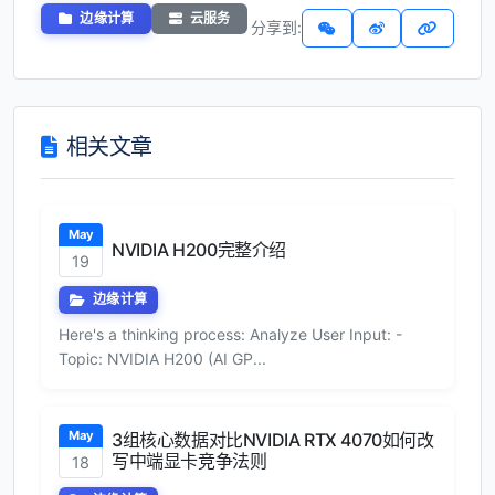
边缘计算
云服务
分享到:
相关文章
May
NVIDIA H200完整介绍
19
边缘计算
Here's a thinking process: Analyze User Input: -
Topic: NVIDIA H200 (AI GP...
May
3组核心数据对比NVIDIA RTX 4070如何改
写中端显卡竞争法则
18