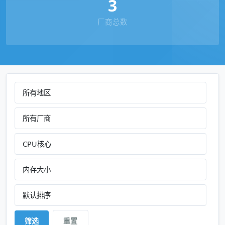
3
厂商总数
地区
厂商
CPU核心
内存
排序方式
筛选
重置